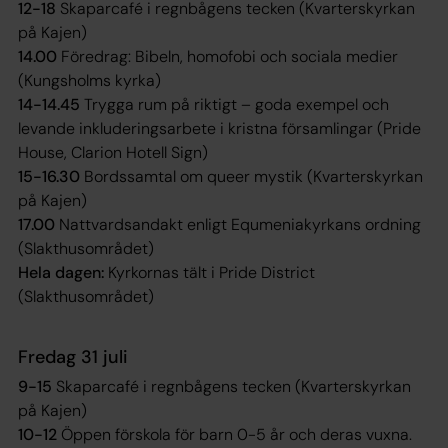
12-18
Skaparcafé i regnbågens tecken (Kvarterskyrkan
på Kajen)
14.00
Föredrag: Bibeln, homofobi och sociala medier
(Kungsholms kyrka)
14-14.45
Trygga rum på riktigt – goda exempel och
levande inkluderingsarbete i kristna församlingar (Pride
House, Clarion Hotell Sign)
15-16.30
Bordssamtal om queer mystik (Kvarterskyrkan
på Kajen)
17.00
Nattvardsandakt enligt Equmeniakyrkans ordning
(Slakthusområdet)
Hela dagen:
Kyrkornas tält i Pride District
(Slakthusområdet)
Fredag 31 juli
9-15
Skaparcafé i regnbågens tecken (Kvarterskyrkan
på Kajen)
10-12
Öppen förskola för barn 0-5 år och deras vuxna.