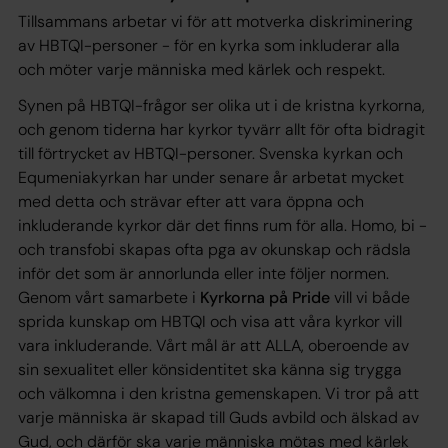
Tillsammans arbetar vi för att motverka diskriminering
av HBTQI-personer - för en kyrka som inkluderar alla
och möter varje människa med kärlek och respekt.
Synen på HBTQI-frågor ser olika ut i de kristna kyrkorna,
och genom tiderna har kyrkor tyvärr allt för ofta bidragit
till förtrycket av HBTQI-personer. Svenska kyrkan och
Equmeniakyrkan har under senare år arbetat mycket
med detta och strävar efter att vara öppna och
inkluderande kyrkor där det finns rum för alla. Homo, bi -
och transfobi skapas ofta pga av okunskap och rädsla
inför det som är annorlunda eller inte följer normen.
Genom vårt samarbete i
Kyrkorna på Pride
vill vi både
sprida kunskap om HBTQI och visa att våra kyrkor vill
vara inkluderande. Vårt mål är att ALLA, oberoende av
sin sexualitet eller könsidentitet ska känna sig trygga
och välkomna i den kristna gemenskapen. Vi tror på att
varje människa är skapad till Guds avbild och älskad av
Gud, och därför ska varje människa mötas med kärlek