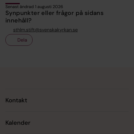
Senast ändrad 1 augusti 2026
Synpunkter eller frågor på sidans
innehåll?
sthlm.stift@svenskakyrkan.se
Dela
Tillbaka till toppen
Tillbaka till innehållet
Kontakt
Kalender