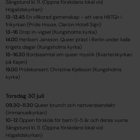
Sångstund kl. 11. (Öppna förskolans lokal vid
Högalidskyrkan)
13-13.45
En villkorad gemenskap – att vara HBTQ+ i
frikyrkan (Pride House, Clarion Hotell Sign)
13-16
Drop in-vigsel (Kungsholms kyrka)
14.00
Heribert Jansson. Queer präst i Berlin under kalla
krigets dagar (Kungsholms kyrka)
15-16.30
Bordssamtal om queer mystik (Kvarterskyrkan
på Kajen)
19.00
Pridekonsert: Christina Kjellsson (Kungsholms
kyrka)
Torsdag 30 juli
09.30-11.30
Queer brunch och nattvardsandakt
(Immanuelkyrkan)
10-12
Öppen förskola för barn 0-5 år och deras vuxna.
Sångstund kl. 11. (Öppna förskolans lokal vid
Högalidskyrkan)