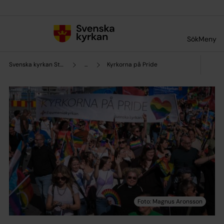
Till innehållet
Till undermeny
Sök
Meny
Svenska kyrkan Stockholms stift
...
Kyrkorna på Pride