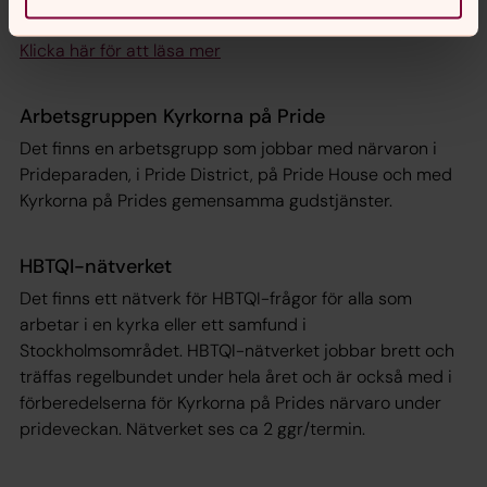
Pride
Klicka här för att läsa mer
Arbetsgruppen Kyrkorna på Pride
Det finns en arbetsgrupp som jobbar med närvaron i
Prideparaden, i Pride District, på Pride House och med
Kyrkorna på Prides gemensamma gudstjänster.
HBTQI-nätverket
Det finns ett nätverk för HBTQI-frågor för alla som
arbetar i en kyrka eller ett samfund i
Stockholmsområdet. HBTQI-nätverket jobbar brett och
träffas regelbundet under hela året och är också med i
förberedelserna för Kyrkorna på Prides närvaro under
prideveckan. Nätverket ses ca 2 ggr/termin.