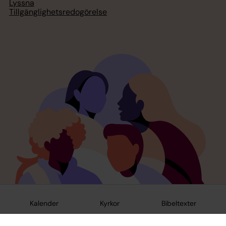
Lyssna
Tillgänglighetsredogörelse
Kalender
Kyrkor
Bibeltexter