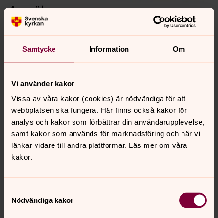
Anmälan
Anmälan görs i länken nedan. Deltagare under 18 år
måste åka med en ledare/ansvarig och det är viktigt att
den som är under 18 år anmäler vem som är dennes
Samtycke
Information
Om
ledare samt vilken församling hen tillhör. Det går alltså
inte att anmäla en hel grupp med e-postadress till en
ledare.
Vi använder kakor
Vissa av våra kakor (cookies) är nödvändiga för att
Är du ledare för en grupp som kommer att delta?
webbplatsen ska fungera. Här finns också kakor för
Kontakta Tomas Eklund, stiftssamordnare av
analys och kakor som förbättrar din användarupplevelse,
anmälningar för Stockholms stift,
samt kakor som används för marknadsföring och när vi
Tomas.Eklund2@svenskakyrkan.se
, om du önskar mer
länkar vidare till andra plattformar. Läs mer om våra
information.
kakor.
Här kan du skicka in anmälan till Biskoparnas
ungdomsmöte
.
Samtyckesval
Nödvändiga kakor