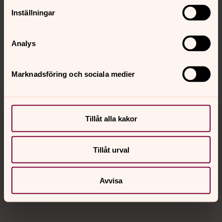
Senast ändrad 14 april 2025
Inställningar
Synpunkter eller frågor på sidans
innehåll?
Analys
sthlm.stift@svenskakyrkan.se
Dela
Marknadsföring och sociala medier
Tillbaka till toppen
Tillbaka till innehållet
Tillåt alla kakor
Tillåt urval
Kontakt
Avvisa
Kalender