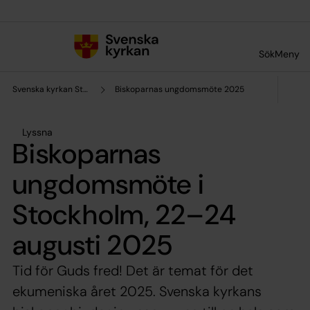
Till innehållet
Till undermeny
Sök
Meny
Svenska kyrkan Stockholms stift
Biskoparnas ungdomsmöte 2025
Lyssna
Biskoparnas
ungdomsmöte i
Stockholm, 22–24
augusti 2025
Tid för Guds fred! Det är temat för det
ekumeniska året 2025. Svenska kyrkans