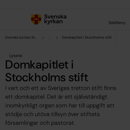
Till innehållet
Till undermeny
Sök
Meny
Svenska kyrkan Stockholms stift
...
Domkapitlet i Stockholms stift
Lyssna
Domkapitlet i
Stockholms stift
I vart och ett av Sveriges tretton stift finns
ett domkapitel. Det är ett självständigt
inomkyrkligt organ som har till uppgift att
stödja och utöva tillsyn över stiftets
församlingar och pastorat.