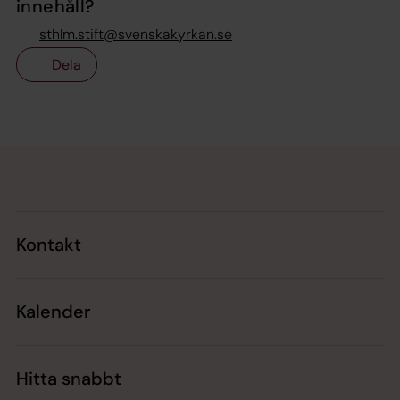
innehåll?
sthlm.stift@svenskakyrkan.se
Dela
Tillbaka till toppen
Tillbaka till innehållet
Kontakt
Kalender
Hitta snabbt