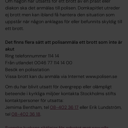
Om någon har utsatts för ett brott av en präst eller
diakon ska det anmälas till polisen. Domkapitlet utreder
ej brott men kan ibland få hantera den situation som
uppstår när någon anklagas för eller befunnits skyldig till
ett brott.
Det finns flera sätt att polisanmäla ett brott som inte är
akut
Ring telefonnummer 114 14
Från utlandet 0046 77 114 14 00
Besök en polisstation
Vissa brott kan du anmäla via Internet www.polisen.se
Om du har blivit utsatt för övergrepp eller olämpligt
beteende i kyrkliga miljöer kontakta Stockholms stifts
kontaktpersoner för utsatta:
Jemima Bentham, tel
08-402 36 17
eller Erik Lundström,
tel
08-402 36 18
.
Svenska kyrkans riktlinjer för arbetet mot sexuella