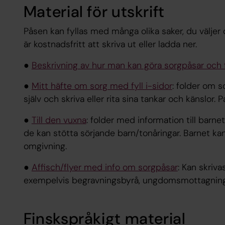
Material för utskrift
Påsen kan fyllas med många olika saker, du väljer
är kostnadsfritt att skriva ut eller ladda ner.
●
Beskrivning av hur man kan göra sorgpåsar och f
●
Mitt häfte om sorg med fyll i-sidor
: folder om 
själv och skriva eller rita sina tankar och känslor. 
●
Till den vuxna
: folder med information till barn
de kan stötta sörjande barn/tonåringar. Barnet kan 
omgivning.
●
Affisch/flyer med info om sorgpåsar
: Kan skriv
exempelvis begravningsbyrå, ungdomsmottagning, v
Finskspråkigt material