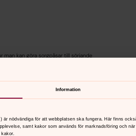
r man kan göra sorgpåsar till sörjande
Information
kakor för marknadsföring.
) är nödvändiga för att webbplatsen ska fungera. Här finns ocks
pplevelse, samt kakor som används för marknadsföring och när vi
 kakor.