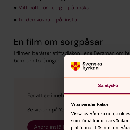
●
Mitt häfte om sorg – på finska
●
Till den vuxna – på finska
En film om sorgpåsar
I filmen berättar stiftsdiakon Lena Bergman om hu
barn och tonåringar.
Samtycke
För att se innehållet behöver du acceptera 
Vi använder kakor
Se videon på YouTube i stället.
Vissa av våra kakor (cookies
som förbättrar din användaru
Ändra inställningar
plattformar. Läs mer om våra