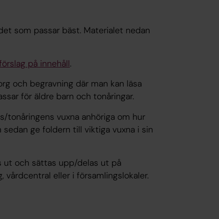
 det som passar bäst. Materialet nedan
örslag på innehåll
.
sorg och begravning där man kan läsa
Passar för äldre barn och tonåringar.
ets/tonåringens vuxna anhöriga om hur
sedan ge foldern till viktiga vuxna i sin
as ut och sättas upp/delas ut på
årdcentral eller i församlingslokaler.