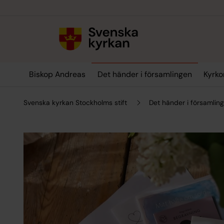
Till innehållet
Till undermeny
Biskop Andreas
Det händer i församlingen
Kyrko
Svenska kyrkan Stockholms stift
Det händer i församlin