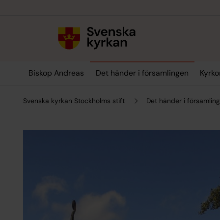
Till innehållet
Till undermeny
Biskop Andreas
Det händer i församlingen
Kyrko
Svenska kyrkan Stockholms stift
Det händer i församlin