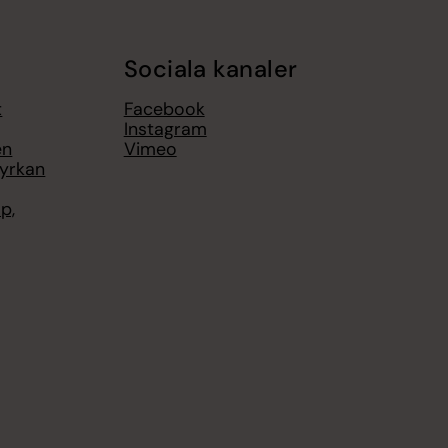
Sociala kanaler
t
Facebook
Instagram
en
Vimeo
yrkan
p,