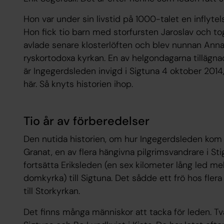
Hon var under sin livstid på 1000-talet en inflytel
Hon fick tio barn med storfursten Jaroslav och t
avlade senare klosterlöften och blev nunnan Anna
ryskortodoxa kyrkan. En av helgondagarna tillägna
är Ingegerdsleden invigd i Sigtuna 4 oktober 2014,
här. Så knyts historien ihop.
Tio år av förberedelser
Den nutida historien, om hur Ingegerdsleden kom ti
Granat, en av flera hängivna pilgrimsvandrare i S
fortsätta Eriksleden (en sex kilometer lång led 
domkyrka) till Sigtuna. Det sådde ett frö hos fler
till Storkyrkan.
Det finns många människor att tacka för leden. T