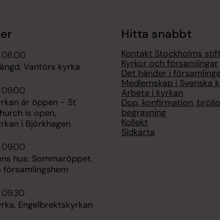
er
Hitta snabbt
Kontakt Stockholms stif
i 08.00
Kyrkor och församlingar
tängd, Vantörs kyrka
Det händer i församling
Medlemskap i Svenska k
 09.00
Arbeta i kyrkan
rkan är öppen - St
Dop, konfirmation, bröllo
begravning
hurch is open,
Kollekt
rkan i Björkhagen
Sidkarta
 09.00
ns hus: Sommaröppet,
a församlingshem
 09.30
rka, Engelbrektskyrkan