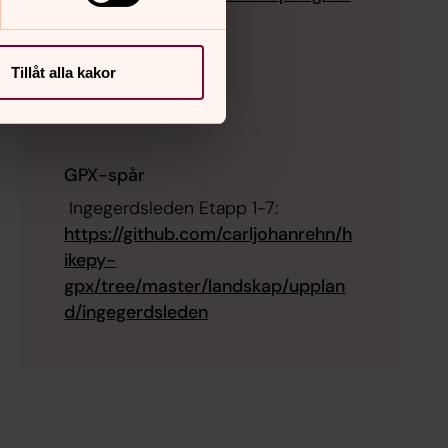
ation/5664980
Tillåt alla kakor
GPX-spår
Ingegerdsleden Etapp 1-7:
https://github.com/carljohanrehn/h
ikepy-
gpx/tree/master/landskap/upplan
d/ingegerdsleden