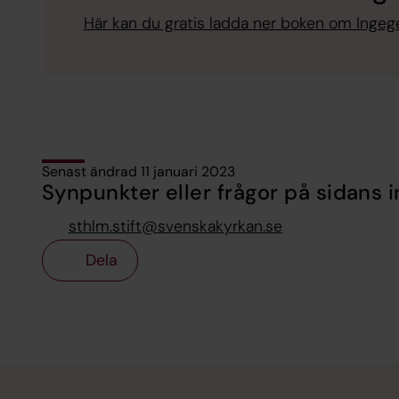
Här kan du gratis ladda ner boken om Inge
Senast ändrad 11 januari 2023
Synpunkter eller frågor på sidans i
sthlm.stift@svenskakyrkan.se
Dela
Tillbaka till toppen
Tillbaka till innehållet