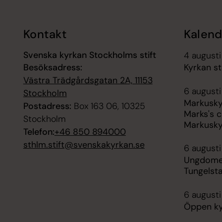
Kontakt
Kalend
Svenska kyrkan Stockholms stift
4 august
Besöksadress:
Kyrkan s
Västra Trädgårdsgatan 2A, 11153
6 augusti
Stockholm
Markusky
Postadress:
Box 163 06, 10325
Marks's c
Stockholm
Markusky
Telefon:
+46 850 894000
sthlm.stift@svenskakyrkan.se
6 augusti
Ungdome
Tungelst
6 augusti
Öppen ky