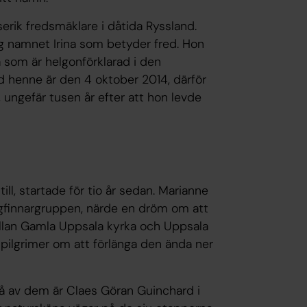
serik fredsmäklare i dåtida Ryssland.
og namnet Irina som betyder fred. Hon
 som är helgonförklarad i den
d henne är den 4 oktober 2014, därför
 ungefär tusen år efter att hon levde
ll, startade för tio år sedan. Marianne
tigfinnargruppen, närde en dröm om att
mellan Gamla Uppsala kyrka och Uppsala
a pilgrimer om att förlänga den ända ner
vå av dem är Claes Göran Guinchard i