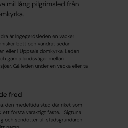
a mil lång pilgrimsled från
omkyrka.
andra är Ingegerdsleden en vacker
niskor bott och vandrat sedan
tan eller i Uppsala domkyrka. Leden
 och gamla landsvägar mellan
jöar. Gå leden under en vecka eller ta
de fred
a, den medeltida stad där riket som
tt första varaktigt fäste. I Sigtuna
ng och sondotter till stadsgrundaren
itt namn.