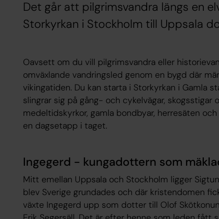
Det går att pilgrimsvandra längs en elv
Storkyrkan i Stockholm till Uppsala d
Oavsett om du vill pilgrimsvandra eller historiev
omväxlande vandringsled genom en bygd där män
vikingatiden. Du kan starta i Storkyrkan i Gamla s
slingrar sig på gång- och cykelvägar, skogsstigar
medeltidskyrkor, gamla bondbyar, herresäten och s
en dagsetapp i taget.
Ingegerd - kungadottern som mäkla
Mitt emellan Uppsala och Stockholm ligger Sigtun
blev Sverige grundades och där kristendomen fick e
växte Ingegerd upp som dotter till Olof Skötkonu
Erik Segersäll. Det är efter henne som leden fått s