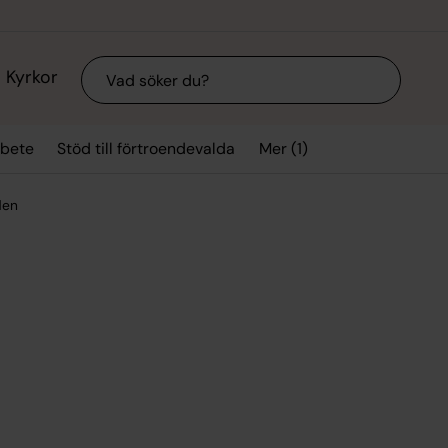
Sök
Kyrkor
Mer (1)
rbete
Stöd till förtroendevalda
den