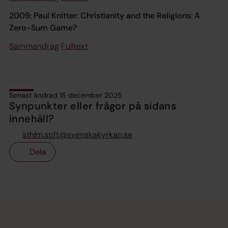
2009: Paul Knitter: Christianity and the Religions: A
Zero-Sum Game?
Sammandrag
Fulltext
Senast ändrad 15 december 2025
Synpunkter eller frågor på sidans
innehåll?
sthlm.stift@svenskakyrkan.se
Dela
Tillbaka till toppen
Tillbaka till innehållet