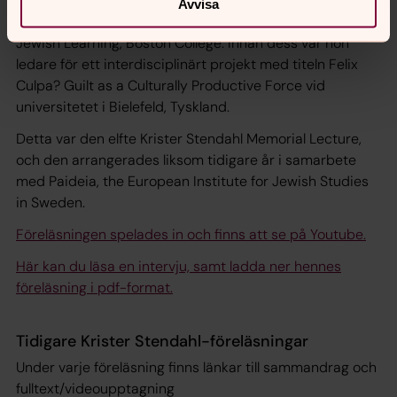
Maryland, USA, är för närvarande Corcoran Visiting Chair
Avvisa
in Christian-Jewish Relations vid Center for Christian-
Jewish Learning, Boston College. Innan dess var hon
ledare för ett interdisciplinärt projekt med titeln Felix
Culpa? Guilt as a Culturally Productive Force vid
universitetet i Bielefeld, Tyskland.
Detta var den elfte Krister Stendahl Memorial Lecture,
och den arrangerades liksom tidigare år i samarbete
med Paideia, the European Institute for Jewish Studies
in Sweden.
Föreläsningen spelades in och finns att se på Youtube.
Här kan du läsa en intervju, samt ladda ner hennes
föreläsning i pdf-format.
Tidigare Krister Stendahl-föreläsningar
Under varje föreläsning finns länkar till sammandrag och
fulltext/videoupptagning