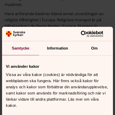
muslimer.
Hans anförande beskrev bland annat utvecklingen av
religiös tillhörighet i Europa. Religiösa monopol är på
tillbakagång i de flesta länder i Europa. Numera är
minoriteter normen även om det kan vara stora
minoriteter. Professor Kessler gav också exempel på
länder utanför Europa med stora minoriteter. Exempelvis
Samtycke
Information
Om
Indonesien, Indien och Nigeria där också stora religiösa
konflikter finns.
Föredraget finns att se på Vimeo
.
Vi använder kakor
Vissa av våra kakor (cookies) är nödvändiga för att
webbplatsen ska fungera. Här finns också kakor för
analys och kakor som förbättrar din användarupplevelse,
samt kakor som används för marknadsföring och när vi
länkar vidare till andra plattformar. Läs mer om våra
kakor.