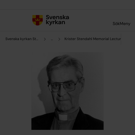
Till innehållet
Till undermeny
Sök
Meny
Svenska kyrkan Stockholms stift
...
Krister Stendahl Memorial Lecture