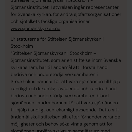
Stiftelsen Sjömanskyrkan i Stockholm-
Sjömansinstitutet. I styrelsen ingår representanter
för Svenska kyrkan, för andra sjöfartsorganisationer
och sjöfolkets fackliga organisationer
www.sjomanskyrkan.nu
Ur statuterna för Stiftelsen Sjömanskyrkan i
Stockholm
”Stiftelsen Sjömanskyrkan i Stockholm –
Sjömansinstitutet, som är en stiftelse inom Svenska
Kyrkans ram, har till ändamål att i första hand
bedriva och understödja verksamheten i
Stockholms hamnar för att vara sjömännen till hjälp
i andligt och lekamligt avseende och i andra hand
bedriva och understödja verksamheten bland
sjömännen i andra hamnar för att vara sjömännen
till hjälp i andligt och lekamligt avseende. Detta sitt
ändamål skall stiftelsen allt efter förhandenvarande
möjligheter och behov söka vinna genom att för
sjömännen upplåta skrivrum samt läsrum med