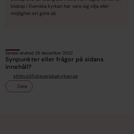
biskop i Svenska kyrkan har vare sig vilja eller
möjlighet att göra så.
Senast ändrad 29 december 2022
Synpunkter eller frågor på sidans
innehåll?
sthlm.stift@svenskakyrkan.se
Dela
Tillbaka till toppen
Tillbaka till innehållet