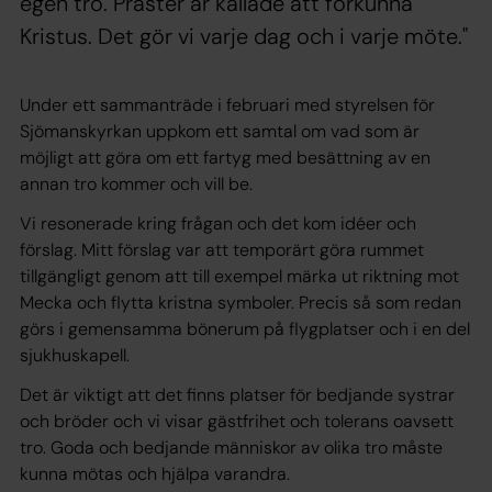
egen tro. Präster är kallade att förkunna
Kristus. Det gör vi varje dag och i varje möte."
Under ett sammanträde i februari med styrelsen för
Sjömanskyrkan uppkom ett samtal om vad som är
möjligt att göra om ett fartyg med besättning av en
annan tro kommer och vill be.
Vi resonerade kring frågan och det kom idéer och
förslag. Mitt förslag var att temporärt göra rummet
tillgängligt genom att till exempel märka ut riktning mot
Mecka och flytta kristna symboler. Precis så som redan
görs i gemensamma bönerum på flygplatser och i en del
sjukhuskapell.
Det är viktigt att det finns platser för bedjande systrar
och bröder och vi visar gästfrihet och tolerans oavsett
tro. Goda och bedjande människor av olika tro måste
kunna mötas och hjälpa varandra.