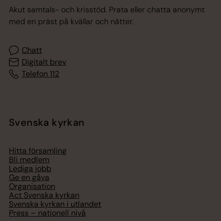
Akut samtals- och krisstöd. Prata eller chatta anonymt
med en präst på kvällar och nätter.
Chatt
Digitalt brev
Telefon 112
Svenska kyrkan
Hitta församling
Bli medlem
Lediga jobb
Ge en gåva
Organisation
Act Svenska kyrkan
Svenska kyrkan i utlandet
Press – nationell nivå