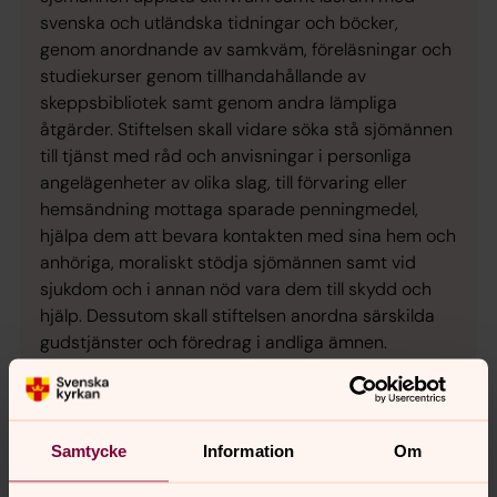
svenska och utländska tidningar och böcker,
genom anordnande av samkväm, föreläsningar och
studiekurser genom tillhandahållande av
skeppsbibliotek samt genom andra lämpliga
åtgärder. Stiftelsen skall vidare söka stå sjömännen
till tjänst med råd och anvisningar i personliga
angelägenheter av olika slag, till förvaring eller
hemsändning mottaga sparade penningmedel,
hjälpa dem att bevara kontakten med sina hem och
anhöriga, moraliskt stödja sjömännen samt vid
sjukdom och i annan nöd vara dem till skydd och
hjälp. Dessutom skall stiftelsen anordna särskilda
gudstjänster och föredrag i andliga ämnen.
Stiftelsen äger förvärva och förvalta fast egendom.”
Hur skiljer sig Sjömanskyrkan från en vanlig
församling i Svenska kyrkan?
Samtycke
Information
Om
Sjömanskyrkan är en fristående organisation som
relaterar till Svenska kyrkan, med egna statuter,