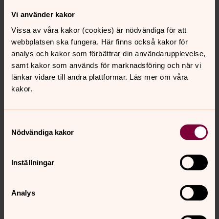
egen styrelse och anställda.
Vi använder kakor
Varför är biskopen med i styrelsen när hon inte är
Vissa av våra kakor (cookies) är nödvändiga för att
med i vanliga kyrkoråd?
webbplatsen ska fungera. Här finns också kakor för
Biskopen är inte ledamot av Sjömanskyrkans
analys och kakor som förbättrar din användarupplevelse,
styrelse. Biskop Eva Brunne var inbjuden gäst till
samt kakor som används för marknadsföring och när vi
det möte debatten relaterar till.
länkar vidare till andra plattformar. Läs mer om våra
kakor.
Är kyrkorummet som det handlar om ett invigt
kyrkorum?
Nej. Rummet ifråga är ett vanligt samlingsrum där
Samtyckesval
olika aktiviteter, möten och sammankomster äger
Nödvändiga kakor
rum.
Föreslog Eva Brunne att korsen skulle tas bort för
Inställningar
att inte provocera muslimer?
Nej. Diskussionen som fördes utgick från det
uppdrag Sjömanskyrkan har, enligt statuterna ”att
Analys
vara sjömän till hjälp i andligt och lekamligt
avseende”. Vid en eventuell situation då sjömän