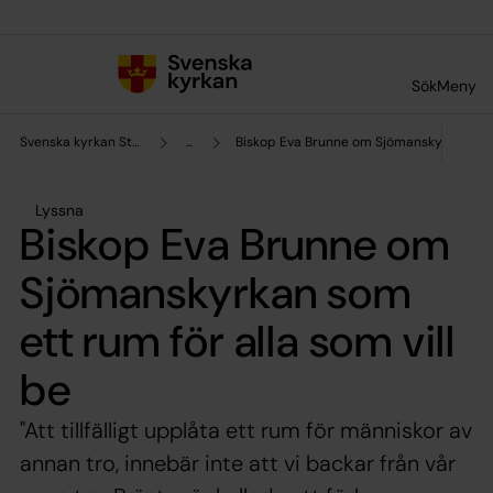
Till innehållet
Till undermeny
Sök
Meny
Svenska kyrkan Stockholms stift
...
Biskop Eva Brunne om Sjömanskyrkan som e
Lyssna
Biskop Eva Brunne om
Sjömanskyrkan som
ett rum för alla som vill
be
"Att tillfälligt upplåta ett rum för människor av
annan tro, innebär inte att vi backar från vår