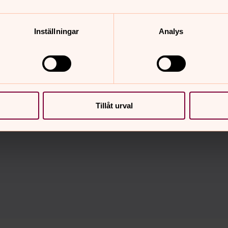
Norrköping!
Inställningar
Analys
torat tagit fram digitala vandringar där du som vill enkel
vningsplatser. Guiderna går att komma åt i webbläsaren,
Tillåt urval