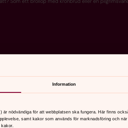
ätt? Som ett bröllop med kronbrud eller en pilgrimsvan
Information
Jobba i Norrköpings
pastorat
) är nödvändiga för att webbplatsen ska fungera. Här finns ocks
Vill du skapa goda mötesplatser och göra skillnad
pplevelse, samt kakor som används för marknadsföring och när vi
i människors tro och liv? Välkommen till oss i
 kakor.