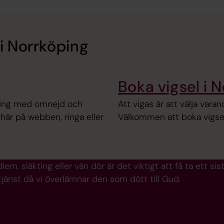
i Norrköping
Boka vigsel i 
öping med omnejd och
Att vigas är att välja varan
här på webben, ringa eller
Välkommen att boka vigsel
m, släkting eller vän dör är det viktigt att få ta ett sista
änst då vi överlämnar den som dött till Gud.