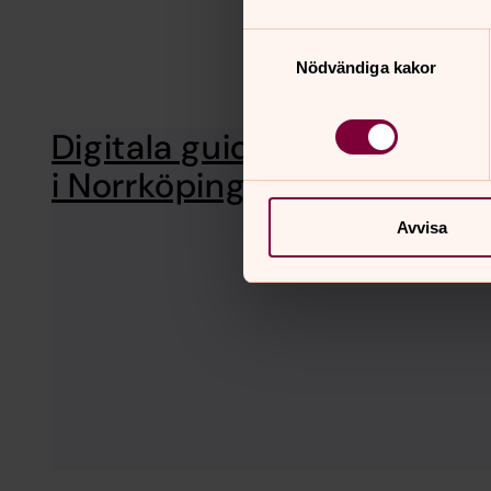
Samtyckesval
Nödvändiga kakor
Digitala guider
Nu har Norrköpings pas
kyrkogårdar och begra
i Norrköping
Avvisa