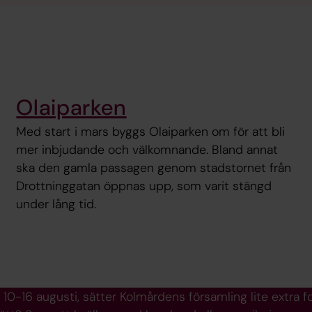
Olaiparken
Med start i mars byggs Olaiparken om för att bli
mer inbjudande och välkomnande. Bland annat
ska den gamla passagen genom stadstornet från
Drottninggatan öppnas upp, som varit stängd
under lång tid.
10-16 augusti, sätter Kolmårdens församling lite extra f