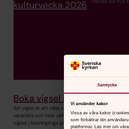
kanske på nya s
kulturvecka 2026
Samtycke
Boka vigsel i Norrköping
Vi använder kakor
Att vigas är att välja varandra, inför oss själva,
Vissa av våra kakor (cookies
varandra och hela världen. Välkommen att boka
som förbättrar din användaru
vigsel i Norrköpings pastorat.
plattformar. Läs mer om våra