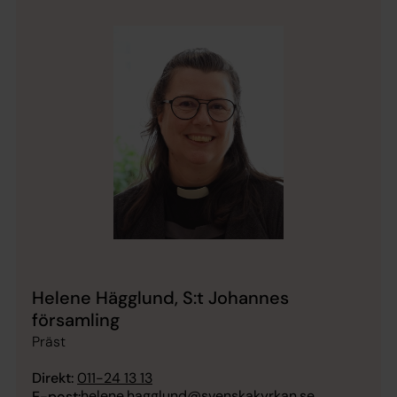
Helene Hägglund, S:t Johannes
församling
Präst
Direkt:
011-24 13 13
helene.hagglund@svenskakyrkan.se
E-post: