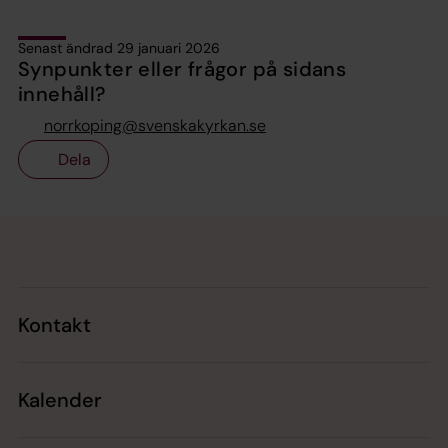
Senast ändrad 29 januari 2026
Synpunkter eller frågor på sidans
innehåll?
norrkoping@svenskakyrkan.se
Dela
Tillbaka till toppen
Tillbaka till innehållet
Kontakt
Kalender