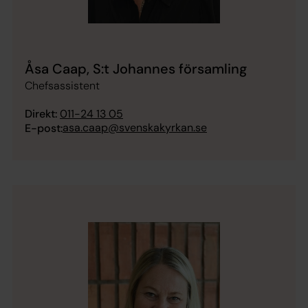
Åsa Caap, S:t Johannes församling
Chefsassistent
Direkt:
011-24 13 05
asa.caap@svenskakyrkan.se
E-post: