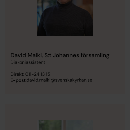
David Malki, S:t Johannes församling
Diakoniassistent
Direkt:
011-24 13 15
david.malki@svenskakyrkan.se
E-post: