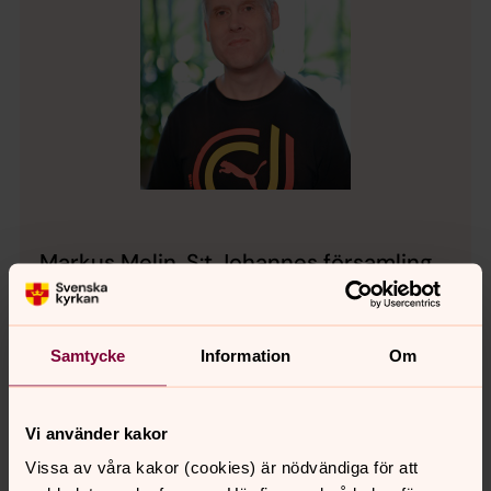
Markus Melin, S:t Johannes församling
Organist
Direkt:
011-24 13 31
markus.melin@svenskakyrkan.se
E-post:
Samtycke
Information
Om
Vi använder kakor
Vissa av våra kakor (cookies) är nödvändiga för att