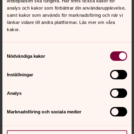
webbplatsen ska fungera. Här finns också kakor för
analys och kakor som förbättrar din användarupplevelse,
samt kakor som används för marknadsföring och när vi
länkar vidare till andra plattformar. Läs mer om våra
kakor.
Samtyckesval
Nödvändiga kakor
Inställningar
Analys
Ulrika "Ullis" Skärlund, S:t Johannes
församling
Kantor
Marknadsföring och sociala medier
Direkt:
011-24 13 10
ulrika.skarlund@svenskakyrkan.se
E-post: