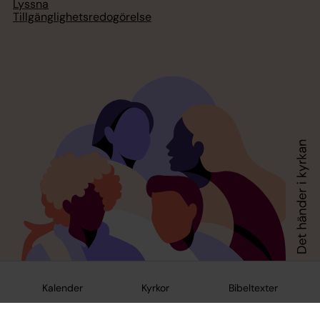
Lyssna
Tillgänglighetsredogörelse
Kalender
Kyrkor
Bibeltexter