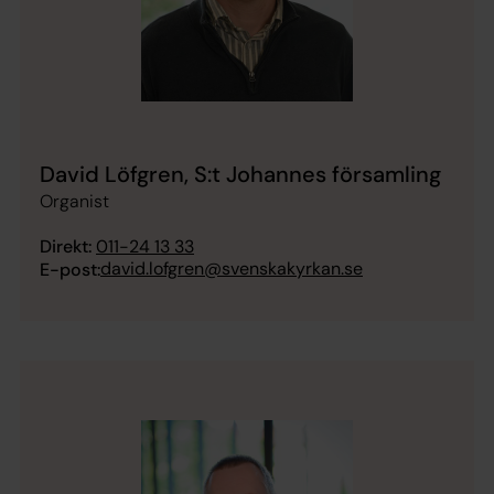
David Löfgren, S:t Johannes församling
Organist
Direkt:
011-24 13 33
david.lofgren@svenskakyrkan.se
E-post: