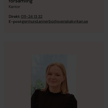
församling
Kantor
Direkt:
011-24 13 32
germund.annerbo@svenskakyrkan.se
E-post: