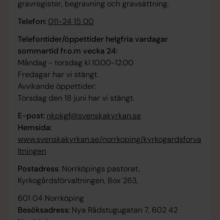
gravregister, begravning och gravsättning.
Telefon:
011-24 15 00
Telefontider/öppettider helgfria vardagar
sommartid fr.o.m vecka 24:
Måndag - torsdag kl 10.00-12.00
Fredagar har vi stängt.
Avvikande öppettider:
Torsdag den 18 juni har vi stängt.
E-post:
nkpkgf@svenskakyrkan.se
Hemsida:
www.svenskakyrkan.se/norrkoping/kyrkogardsforva
ltningen
Postadress
: Norrköpings pastorat,
Kyrkogårdsförvaltningen, Box 263,
601 04 Norrköping
Besöksadress:
Nya Rådstugugatan 7, 602 42