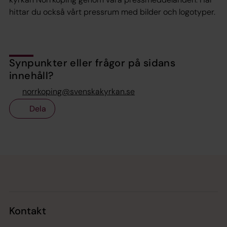
hittar du också vårt pressrum med bilder och logotyper.
Synpunkter eller frågor på sidans
innehåll?
norrkoping@svenskakyrkan.se
Dela
Tillbaka till toppen
Tillbaka till innehållet
Kontakt