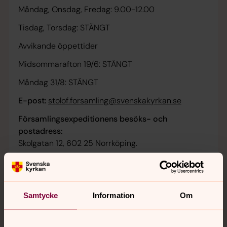
Måndag, Onsdag, Fredag: 9.00-12.00
Tisdag, Torsdag: STÄNGT
Avvikande öppettider
Midsommarafton 19/6: STÄNGT
Måndag 31/8: STÄNGT
E-post:
stolof.forsamling@svenskakyrkan.se
Församlingsexpeditionens besöks- och
postadress:
Skolgatan 12, 602 25 Norrköping.
Samtycke
Information
Om
EKONOMIAVDELNINGEN