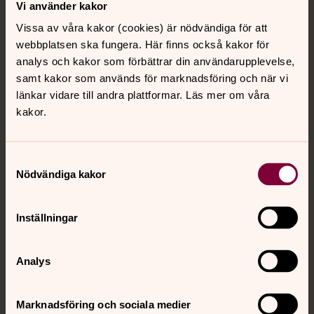
E-post:
nkpekoavd@svenskakyrkan.se
Vi använder kakor
Fakturering:
Vissa av våra kakor (cookies) är nödvändiga för att
Faktureringsadress (måste alltid anges)
webbplatsen ska fungera. Här finns också kakor för
analys och kakor som förbättrar din användarupplevelse,
Norrköpings Pastorat
samt kakor som används för marknadsföring och när vi
Fack 95801007
länkar vidare till andra plattformar. Läs mer om våra
R 859
kakor.
106 54 Stockholm
PDF-faktura via mejl:
nkp.faktura@svkn.se
Samtyckesval
Till denna adress kan du skicka fakturor i PDF-
Nödvändiga kakor
format. Skicka enbart en faktura per mejl. Ange
referens.
Inställningar
Org. nr 252003-0244
EDI/Svedfaktura:
Analys
VAN: Swedbank
GLN: 2520030244
Marknadsföring och sociala medier