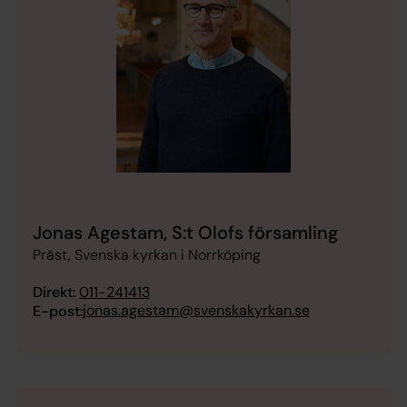
Jonas Agestam, S:t Olofs församling
Präst, Svenska kyrkan i Norrköping
Direkt:
011-241413
jonas.agestam@svenskakyrkan.se
E-post: