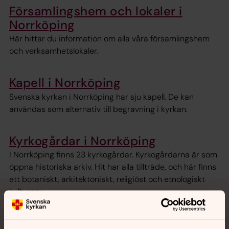
Församlingshem och lokaler i
Norrköping
Här hittar du information om alla våra församlingshem
och verksamhetslokaler.
Kapell i Norrköping
Svenska kyrkan i Norrköping har sju kapell. De kan
användas som alternativ till begravning i kyrkan.
Kyrkogårdar i Norrköping
I Norrköping finns 23 kyrkogårdar. Kyrkogårdarna är som
öppna historiska arkiv. Hit har alla tillträde, och här finns
ett botaniskt, arkitektoniskt, religiöst och etnologiskt
kulturarv.
Digitala guider i Norrköping
Nu har Norrköpings pastorat tagit fram digitala