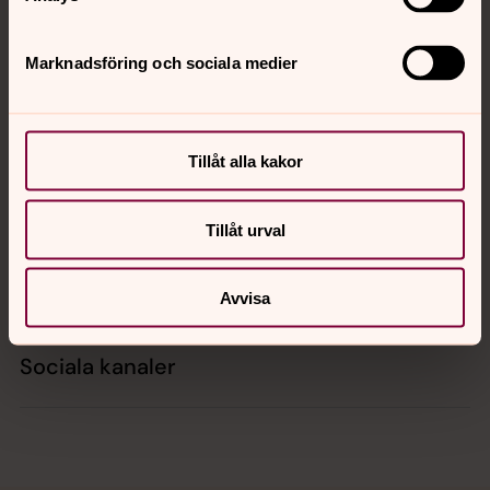
Tillbaka till toppen
Tillbaka till innehållet
Marknadsföring och sociala medier
Kontakt
Tillåt alla kakor
Kalender
Tillåt urval
Hitta snabbt
Avvisa
Sociala kanaler