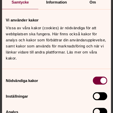
vandringar där du som vill enkelt ska kunna läsa om vår
Samtycke
Information
Om
kyrkor, kapell, kyrkogårdar och begravningsplatser.
Guiderna går att komma åt i webbläsaren, i mobilen och
i appen Kyrkguiden.
Vi använder kakor
Vissa av våra kakor (cookies) är nödvändiga för att
webbplatsen ska fungera. Här finns också kakor för
analys och kakor som förbättrar din användarupplevelse,
samt kakor som används för marknadsföring och när vi
länkar vidare till andra plattformar. Läs mer om våra
kakor.
Senast ändrad 3 april 2023
Synpunkter eller frågor på sidans
innehåll?
Samtyckesval
Nödvändiga kakor
norrkoping@svenskakyrkan.se
Dela
Inställningar
Analys