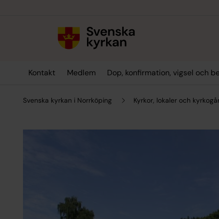
Till innehållet
Till undermeny
Kontakt
Medlem
Dop, konfirmation, vigsel och b
Svenska kyrkan i Norrköping
Kyrkor, lokaler och kyrkogå