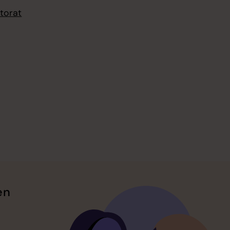
torat
en