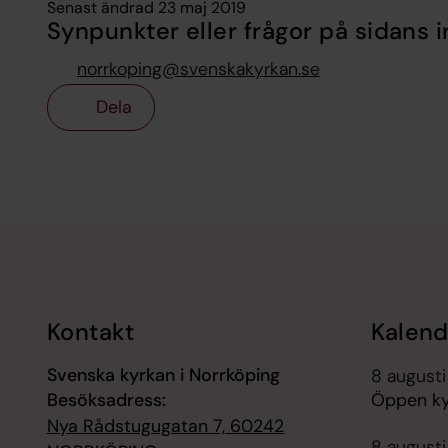
Senast ändrad 23 maj 2019
Synpunkter eller frågor på sidans i
norrkoping@svenskakyrkan.se
Dela
Tillbaka till toppen
Tillbaka till innehållet
Kontakt
Kalend
Svenska kyrkan i Norrköping
8 augusti
Besöksadress:
Öppen ky
Nya Rådstugugatan 7, 60242
8 augusti