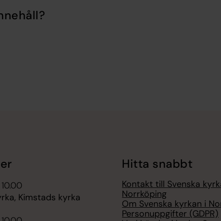
nnehåll?
er
Hitta snabbt
Kontakt till Svenska kyrk
 10.00
Norrköping
rka, Kimstads kyrka
Om Svenska kyrkan i No
Personuppgifter (GDPR)
 10.00