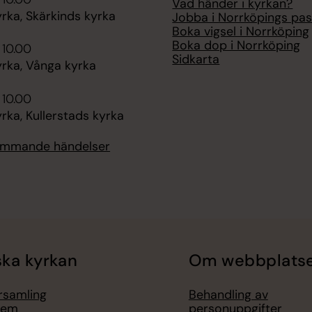
Vad händer i kyrkan?
rka, Skärkinds kyrka
Jobba i Norrköpings pas
Boka vigsel i Norrköping
Boka dop i Norrköping
 10.00
Sidkarta
rka, Vånga kyrka
 10.00
ka, Kullerstads kyrka
kommande händelser
ka kyrkan
Om webbplats
örsamling
Behandling av
lem
personuppgifter