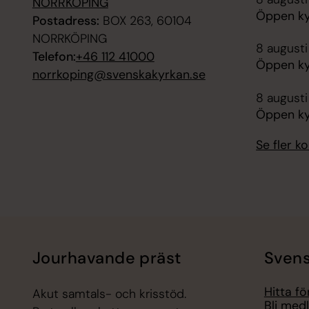
NORRKÖPING
Öppen ky
Postadress:
BOX 263, 60104
NORRKÖPING
8 augusti
Telefon:
+46 112 41000
Öppen ky
norrkoping@svenskakyrkan.se
8 augusti
Öppen kyr
Se fler 
Jourhavande präst
Svens
Hitta f
Akut samtals- och krisstöd.
Bli med