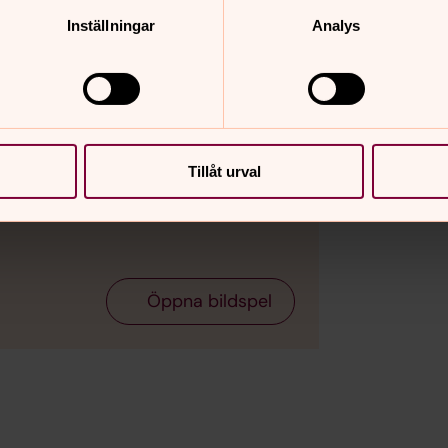
Inställningar
Analys
Tillåt urval
Bild 2 av 6
Askgravlund
Öppna bildspel