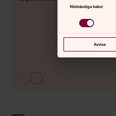
Samtyckesval
Nödvändiga kakor
Avvisa