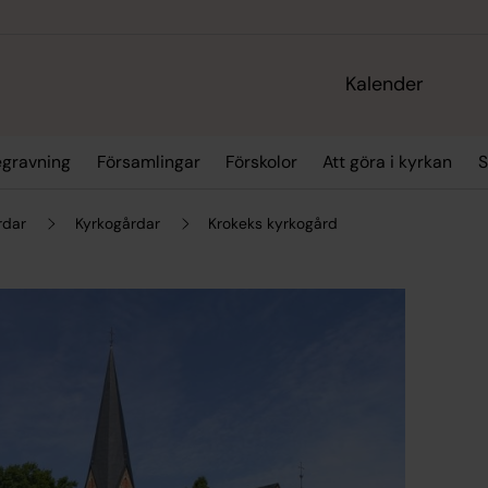
Kalender
egravning
Församlingar
Förskolor
Att göra i kyrkan
S
rdar
Kyrkogårdar
Krokeks kyrkogård