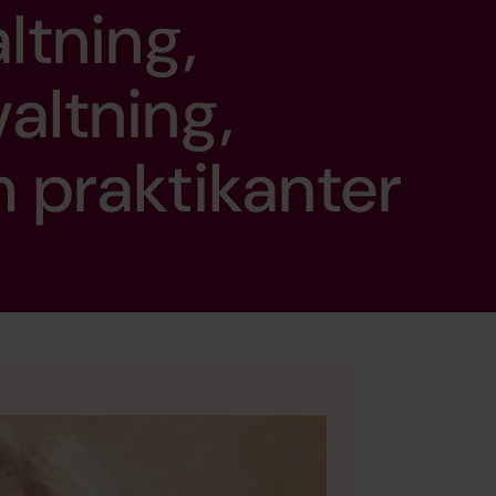
ltning,
altning,
h praktikanter