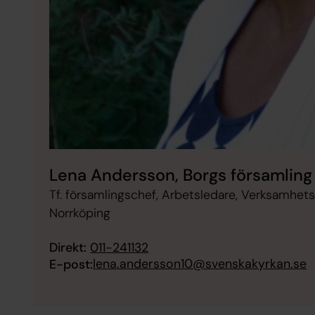
Lena Andersson, Borgs församling
Tf. församlingschef, Arbetsledare, Verksamhets
Norrköping
Direkt:
011-241132
lena.andersson10@svenskakyrkan.se
E-post: