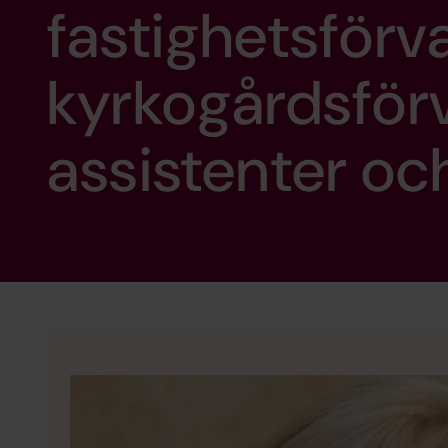
fastighetsförva
kyrkogårdsförv
assistenter oc