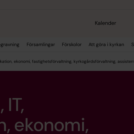
Kalender
egravning
Församlingar
Förskolor
Att göra i kyrkan
S
kation, ekonomi, fastighetsförvaltning, kyrkogårdsförvaltning, assisten
 IT,
, ekonomi,