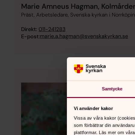
Marie Amneus Hagman, Kolmården
Präst, Arbetsledare, Svenska kyrkan i Norrköpi
Direkt:
011-241283
marie.a.hagman@svenskakyrkan.se
E-post:
Samtycke
Vi använder kakor
Vissa av våra kakor (cookies
som förbättrar din användaru
plattformar. Läs mer om våra