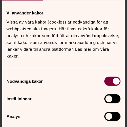
Vi använder kakor
Kontakt
Vissa av våra kakor (cookies) är nödvändiga för att
webbplatsen ska fungera. Här finns också kakor för
analys och kakor som förbättrar din användarupplevelse,
Kalender
samt kakor som används för marknadsföring och när vi
länkar vidare till andra plattformar. Läs mer om våra
kakor.
Hitta snabbt
Samtyckesval
Nödvändiga kakor
Sociala kanaler
Inställningar
Analys