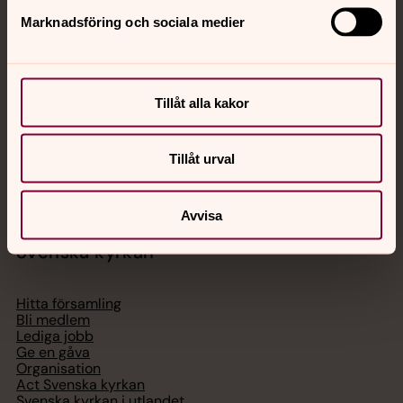
Jourhavande präst
Marknadsföring och sociala medier
Akut samtals- och krisstöd. Prata eller chatta anonymt
med en präst på kvällar och nätter.
Tillåt alla kakor
Chatt
Digitalt brev
Tillåt urval
Telefon 112
Avvisa
Svenska kyrkan
Hitta församling
Bli medlem
Lediga jobb
Ge en gåva
Organisation
Act Svenska kyrkan
Svenska kyrkan i utlandet