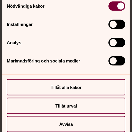
Samtyckesval
Nödvändiga kakor
Kalender
Inställningar
Hitta snabbt
Analys
Marknadsföring och sociala medier
Sociala kanaler
Tillåt alla kakor
Tillåt urval
Jourhavande präst
Akut samtals- och krisstöd. Prata eller chatta anonymt
Avvisa
med en präst på kvällar och nätter.