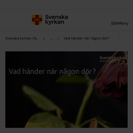
Till innehållet
Till undermeny
Sök
Meny
Svenska kyrkan i Norrköping
...
Vad händer när någon dör?