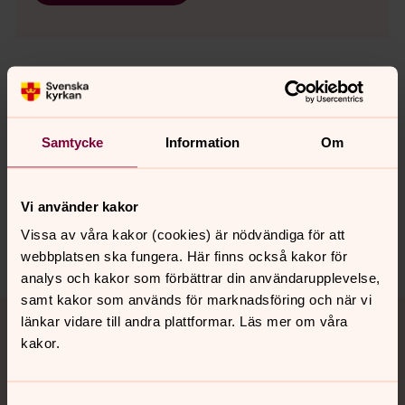
Senast ändrad 2 november 2021
Synpunkter eller frågor på sidans
Samtycke
Information
Om
innehåll?
norrkoping@svenskakyrkan.se
Vi använder kakor
Dela
Vissa av våra kakor (cookies) är nödvändiga för att
webbplatsen ska fungera. Här finns också kakor för
analys och kakor som förbättrar din användarupplevelse,
samt kakor som används för marknadsföring och när vi
Tillbaka till toppen
Tillbaka till innehållet
länkar vidare till andra plattformar. Läs mer om våra
kakor.
Kontakt