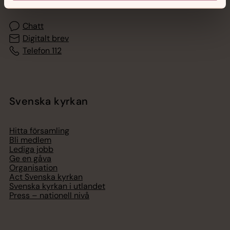
Chatt
Digitalt brev
Telefon 112
Svenska kyrkan
Hitta församling
Bli medlem
Lediga jobb
Ge en gåva
Organisation
Act Svenska kyrkan
Svenska kyrkan i utlandet
Press – nationell nivå