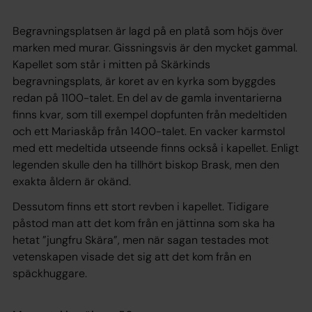
Begravningsplatsen är lagd på en platå som höjs över
marken med murar. Gissningsvis är den mycket gammal.
Kapellet som står i mitten på Skärkinds
begravningsplats, är koret av en kyrka som byggdes
redan på 1100-talet. En del av de gamla inventarierna
finns kvar, som till exempel dopfunten från medeltiden
och ett Mariaskåp från 1400-talet. En vacker karmstol
med ett medeltida utseende finns också i kapellet. Enligt
legenden skulle den ha tillhört biskop Brask, men den
exakta åldern är okänd.
Dessutom finns ett stort revben i kapellet. Tidigare
påstod man att det kom från en jättinna som ska ha
hetat ”jungfru Skära”, men när sagan testades mot
vetenskapen visade det sig att det kom från en
späckhuggare.