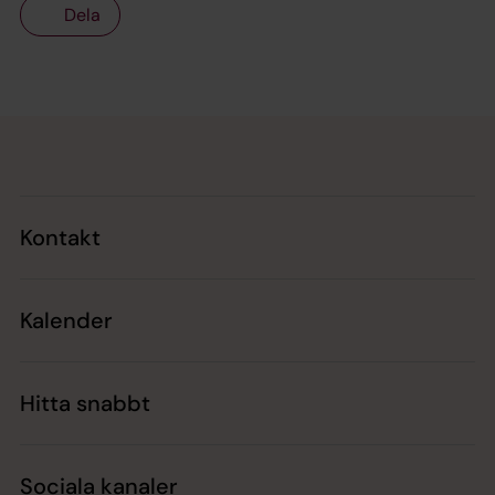
Dela
Tillbaka till toppen
Tillbaka till innehållet
Kontakt
Kalender
Hitta snabbt
Sociala kanaler