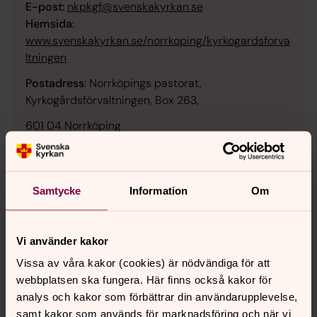
E-post:
nkpkgf@svenskakyrkan.se
Hemsida:
www.svenskakyrkan.se/norrkoping/kyrkogardsforva
ltningen
Postadress
: Norrköpings pastorat,
Kyrkogårdsförvaltningen, Box 263,
601 04 Norrköping
Besöksadress:
Nya Rådstugugatan 7, 602 42
Norrköping
Samtycke
Information
Om
Digital vandring
Vi använder kakor
Norrköpings pastorat har tagit fram en digital vandring
Vissa av våra kakor (cookies) är nödvändiga för att
där du kan läsa om kyrkans och kyrkogårdens historia.
webbplatsen ska fungera. Här finns också kakor för
Vandringen går att komma åt både via webbläsaren, i
analys och kakor som förbättrar din användarupplevelse,
mobilen och via appen Kyrkguiden. Klicka på knappen
samt kakor som används för marknadsföring och när vi