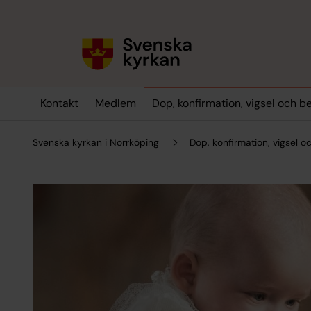
Till innehållet
Till undermeny
Kontakt
Medlem
Dop, konfirmation, vigsel och b
Svenska kyrkan i Norrköping
Dop, konfirmation, vigsel 