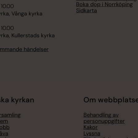
Boka dop i Norrköping
 10.00
Sidkarta
rka, Vånga kyrka
 10.00
ka, Kullerstads kyrka
kommande händelser
ka kyrkan
Om webbplats
örsamling
Behandling av
lem
personuppgifter
jobb
Kakor
åva
Lyssna