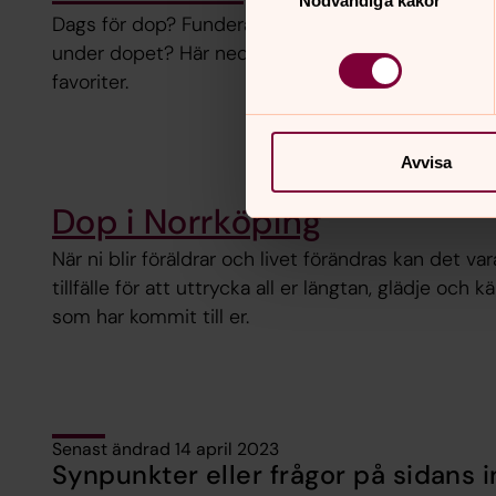
Nödvändiga kakor
Dags för dop? Funderar du på vilka sånger och p
under dopet? Här nedan har vi listat några klassi
favoriter.
Avvisa
Dop i Norrköping
När ni blir föräldrar och livet förändras kan det var
tillfälle för att uttrycka all er längtan, glädje och k
som har kommit till er.
Senast ändrad 14 april 2023
Synpunkter eller frågor på sidans i