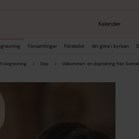
Kalender
egravning
Församlingar
Förskolor
Att göra i kyrkan
S
och begravning
Dop
Välkommen: en doptidning från Svensk