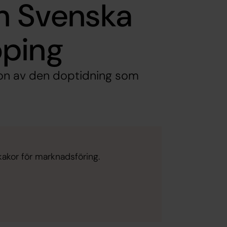
ån Svenska
öping
sion av den doptidning som
kakor för marknadsföring.