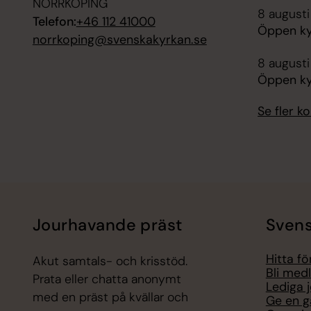
NORRKÖPING
8 augusti
Telefon:
+46 112 41000
Öppen ky
norrkoping@svenskakyrkan.se
8 augusti
Öppen kyr
Se fler 
Jourhavande präst
Svens
Hitta f
Akut samtals- och krisstöd.
Bli med
Prata eller chatta anonymt
Lediga 
med en präst på kvällar och
Ge en g