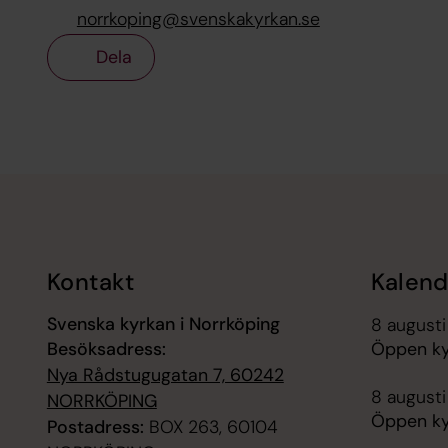
norrkoping@svenskakyrkan.se
Dela
Tillbaka till toppen
Tillbaka till innehållet
Kontakt
Kalend
Svenska kyrkan i Norrköping
8 augusti
Besöksadress:
Öppen ky
Nya Rådstugugatan 7, 60242
8 augusti
NORRKÖPING
Öppen ky
Postadress:
BOX 263, 60104