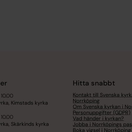
er
Hitta snabbt
Kontakt till Svenska kyrk
 10.00
Norrköping
rka, Kimstads kyrka
Om Svenska kyrkan i No
Personuppgifter (GDPR)
 10.00
Vad händer i kyrkan?
rka, Skärkinds kyrka
Jobba i Norrköpings pas
Boka vigsel i Norrköping