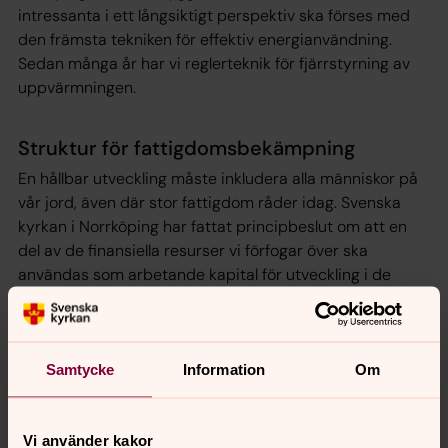
intressanta i ett långsiktigt perspektiv ska förses med
den främsta tekniken för effektiv energianvändning.
Sedan många år har vi reglerteknik för fjärrstyrning av
uppvärmningen.
Struktur för fattigdomsbekämpning
En hållbar utveckling måste inkludera alla människor på
vår jord, även där stor fattigdom råder idag. Svenska
kyrkan i Norrköping har fattat principbeslut om att en
del av de finansiella resurser vi förfogar över ska
användas som arbetande kapital för utveckling i de
fattigaste delarna av världen. Vi är också engagerade i
byggnation av bostäder till låg kostnad och banbrytande
finansieringslösningar till dessa. Vårt engagemang syftar
till att skapa lösningar fria från biståndsberoende.
Samtycke
Information
Om
Fairtrade
Vi använder kakor