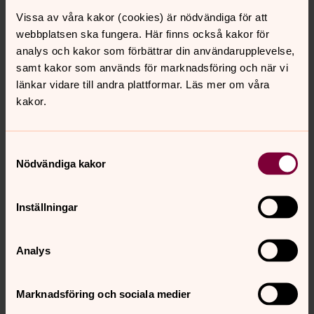
Alla församlingar i Svenska kyrkan i Norrköping är
Vissa av våra kakor (cookies) är nödvändiga för att
diplomerade som ”Kyrka för Fairtrade”. Församlingarna
webbplatsen ska fungera. Här finns också kakor för
handlar varor, så långt det är möjligt, som är
analys och kakor som förbättrar din användarupplevelse,
Fairtrademärkta, till exempel kaffe, te, socker, bananer
samt kakor som används för marknadsföring och när vi
och choklad. Församlingarna medverkar också till att
länkar vidare till andra plattformar. Läs mer om våra
sprida information om vad Fairtrade är.
kakor.
www.kyrkaforfairtrade.org
Samtyckesval
Information från nationell nivå
Nödvändiga kakor
Om Svenska kyrkans
Inställningar
miljödiplomering för hållbar
utveckling
Analys
Ett redskap för dem som vill ställa om sin verksamhet så
att den bidrar till en utveckling som är ekologiskt, socialt
Marknadsföring och sociala medier
och ekonomiskt hållbar för alla människor.