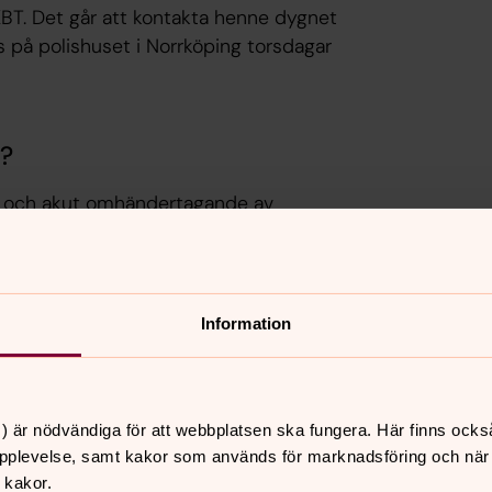
BT. Det går att kontakta henne dygnet
ts på polishuset i Norrköping torsdagar
d?
d och akut omhändertagande av
iskor med professionellt
Information
iga genom stödsamtal, avlastningssamtal
)
) är nödvändiga för att webbplatsen ska fungera. Här finns ocks
för individers bästa, såsom större
pplevelse, samt kakor som används för marknadsföring och när vi
ande
 kakor.