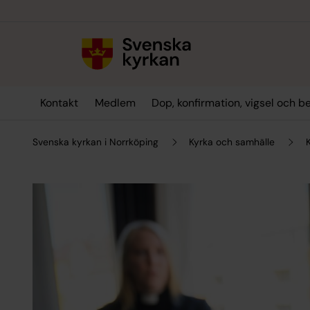
Till innehållet
Till undermeny
Kontakt
Medlem
Dop, konfirmation, vigsel och b
Svenska kyrkan i Norrköping
Kyrka och samhälle