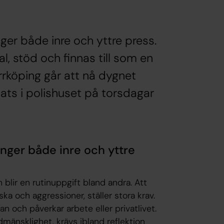
er både inre och yttre press.
l, stöd och finnas till som en
rrköping går att nå dygnet
lats i polishuset på torsdagar
nger både inre och yttre
 blir en rutinuppgift bland andra. Att
ska och aggressioner, ställer stora krav.
n och påverkar arbete eller privatlivet.
medmänsklighet, krävs ibland reflektion