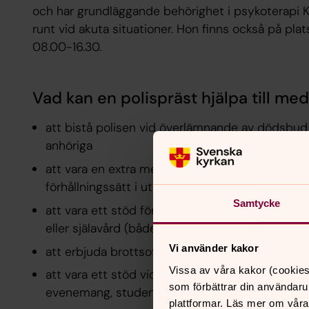
och har grundläggande behörighet i psykoterapi K
runt vid akuta situationer. Hon finns också på pla
08.00-16.30.
Vad kan en polispräst hjälpa till me
att bistå polisen vid överlämnande av dödsbu
anhöriga
att vara en extra medmänniska som möter männ
förhållningssätt i utsatta situationer
Samtycke
att vara ett stöd för polisanställda och anhör
eller själavård (både jobbrelaterade eller privata
Vi använder kakor
att erbjuda brottsofferstöd
Vissa av våra kakor (cookies
att vara ett stöd vid händelser då vi samverkar 
som förbättrar din användaru
evenemang, studenter, insparkningar eller likn
plattformar. Läs mer om våra