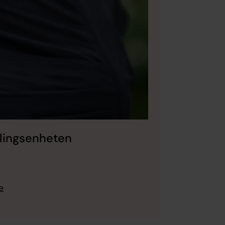
klingsenheten
e