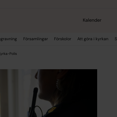
Kalender
egravning
Församlingar
Förskolor
Att göra i kyrkan
S
Kyrka-Polis