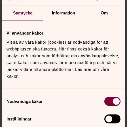
Musik och körer
Samtycke
Information
Om
Oavsett om du vill sjunga i kör eller är intresserad av en
kommande konserter i Botkyrka församling, här finns
information för dig!
Vi använder kakor
Vissa av våra kakor (cookies) är nödvändiga för att
Samtal och omsorg
webbplatsen ska fungera. Här finns också kakor för
Vi erbjuder enskilda samtal med diakon, samtalsgrupper
analys och kakor som förbättrar din användarupplevelse,
för dig som sörjer en anhörig, terapiverksamhet och
samt kakor som används för marknadsföring och när vi
hjälp för dig som lever i någon form av utsatthet.
länkar vidare till andra plattformar. Läs mer om våra
kakor.
Kontakta oss
Välkommen att ta kontakt med oss. telefonnummer och
Samtyckesval
e-postadress till vår expedition och
Nödvändiga kakor
kyrkogårdsförvaltning. Du hittar även kontaktuppgifter
till våra medarbetare här.
Inställningar