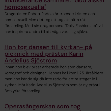
inkluderande samhälle: "Gud älskar
homosexuella"
Dragartisten Robert Radoja är troende kristen och
homosexuell. Men det tog ett tag att hitta rätt
församling. Med sin dragpersona ”Dolly Fashionista” vill
han inspirera andra till att våga vara sig själva.
Hon tog dansen till kyrkan- på
picknick med prästen Karin
Andelius Sjöström
Innan hon blev präst arbetade hon som dansare,
koreograf och designer. Hennes kall kom i 25-årsåldern
men hon kände sig då inte redo för att ta steget in i
kyrkan. Möt Karin Andelius Sjöström som är ny präst i
Botkyrka församling.
Operasångerskan som tog