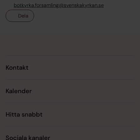
botkyrka.forsamling@svenskakyrkan.se
Dela
Tillbaka till toppen
Tillbaka till innehållet
Kontakt
Kalender
Hitta snabbt
Sociala kanaler