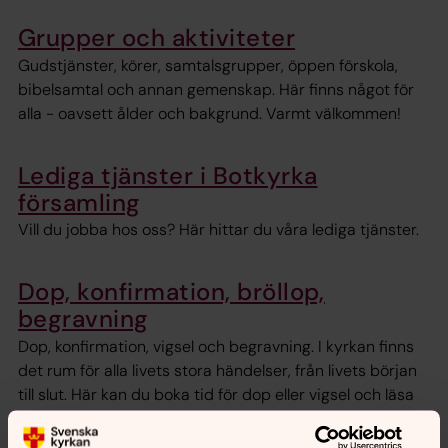
Grupper och aktiviteter
Gudstjänster, körer, samtalsgrupper, öppen förskola,
bibelsamtal och annan gemenskap. Här finns något för
alla - oavsett ålder och bakgrund. Varmt välkommen!
Lediga tjänster i Botkyrka
församling
Vill du jobba hos oss? Här hittar du våra lediga tjänster.
Dop, konfirmation, bröllop,
begravning
Dop, konfirmation, vigsel och begravning. I kyrkan finns
det rum för alla livets stora händelser, från livets början
till slut. Här kan du boka tid för dop eller vigsel och läsa
mer om kyrkans olika förättningar.