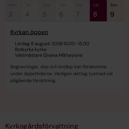
mån
tis
ons
tor
fre
lör
sön
3
4
5
6
7
8
9
Kyrkan öppen
lördag 8 augusti 2026
·
10.00
–
15.00
Botkyrka kyrka
Vaktmästare Djvana Mikhaylova
Begravningar, dop och bröllop kan förekomma
under öppettiderna. Vänligen iakttag tystnad vid
pågående förrättning.
Kyrkogårdsförvaltning