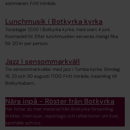
sommaren. Fritt inträde.
Lunchmusik i Botkyrka kyrka
Torsdagar 12.00 i Botkyrka kyrka, med start 4 juni.
Kostnadsfritt. Efter lunchmusiken serveras matigt fika
för 20 kr per person.
Jazz i sensommarkväll
Tre sensommarkvällar med jazz i Tumba kyrka. Söndag
16, 23 och 30 augusti 17.00. Fritt inträde, insamling till
Botkyrkabarn.
Nära inpå - Röster från Botkyrka
Här hittar du mer material från Botkyrka församling.
Artiklar, intervjuer, reportage och reflektioner om livet,
samhälle och tro.