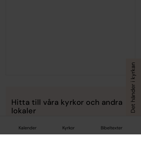
Hitta till våra kyrkor och andra
lokaler
Botkyrka församlingsexpedition
I Tumba kyrka - Prästgårdsvägen 1, Tumba (ingång
Kalender
Kyrkor
Bibeltexter
A)