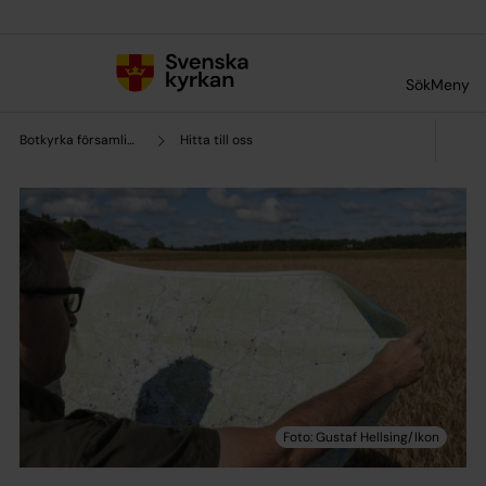
Till innehållet
Till undermeny
Sök
Meny
Botkyrka församling
Hitta till oss