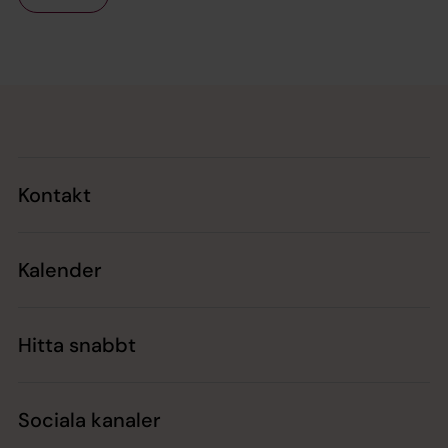
Tillbaka till toppen
Tillbaka till innehållet
Kontakt
Kalender
Hitta snabbt
Sociala kanaler