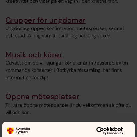
kreativitet och visar på en väg in i den kristna tron.
Grupper för ungdomar
Ungdomsgrupper, konfirmation, mötesplatser, samtal
och stöd för dig som är tonåring och ung vuxen.
Musik och körer
Oavsett om du vill sjunga i kör eller är intresserad av en
kommande konserter i Botkyrka församling, här finns
information för dig!
Öppna mötesplatser
Till våra öppna mötesplatser är du välkommen så ofta du
vill och kan.
Vila, växa, vandra