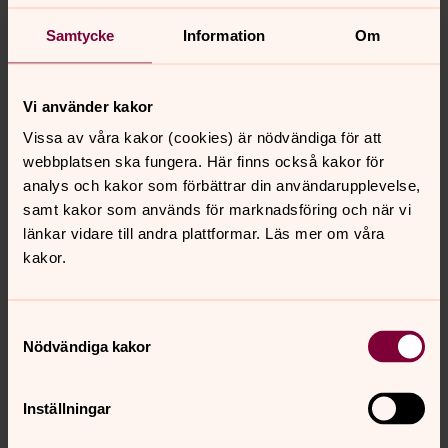
Våra kommande retreater, pilgrimsvandringar,
samtalsgrupper, föredrag, stilla dagar och annan
Samtycke
Information
Om
verksamhet för dig som söker efter något större. För dig
som vill vila, växa eller vandra.
Vi använder kakor
Konfirmation i Botkyrka församling
Vissa av våra kakor (cookies) är nödvändiga för att
webbplatsen ska fungera. Här finns också kakor för
Har du frågor om livet, om tro eller om dig själv? Ta
analys och kakor som förbättrar din användarupplevelse,
chansen att konfirmeras, så kan du samtidigt få svar på
samt kakor som används för marknadsföring och när vi
livets funderingar.
länkar vidare till andra plattformar. Läs mer om våra
kakor.
Samtal och omsorg
Vi erbjuder enskilda samtal med diakon, samtalsgrupper
Samtyckesval
för dig som sörjer en anhörig, terapiverksamhet och
Nödvändiga kakor
hjälp för dig som lever i någon form av utsatthet.
Inställningar
Suomenkielinen - verksamhet på
finska