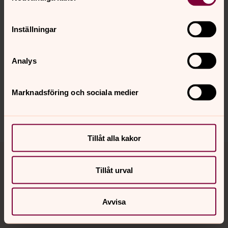
Inställningar
Senast ändrad 19 februari 2021
Synpunkter eller frågor på sidans
innehåll?
Analys
botkyrka.forsamling@svenskakyrkan.se
Marknadsföring och sociala medier
Dela
Tillåt alla kakor
Tillbaka till toppen
Tillbaka till innehållet
Tillåt urval
Kontakt
Avvisa