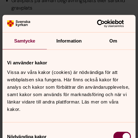
Gravplats på allmän begravningsplats eller särskild
gravplats
Gravsättning
Transporter av kista från bisättningslokal till
begravningsceremoni, till krematorium och till
begravningsplats
Samtycke
Information
Om
Lokal där stoftet förvaras och kan visas
Lokal för begravningsceremoni utan religiösa
Vi använder kakor
symboler
Vissa av våra kakor (cookies) är nödvändiga för att
Kremering
webbplatsen ska fungera. Här finns också kakor för
Skötsel av begravningsplatsens allmänna ytor,
analys och kakor som förbättrar din användarupplevelse,
nyanläggning, vård och underhåll - även av
samt kakor som används för marknadsföring och när vi
kulturhistoriskt värdefulla gravvårdar
länkar vidare till andra plattformar. Läs mer om våra
Du som är medlem i Svenska kyrkan får genom
kakor.
kyrkoavgiften dessutom tillgång till en kostnadsfri
begravningsgudstjänst i kyrka med präst och
Samtyckesval
kyrkomusiker i valfri församling.
Nödvändiga kakor