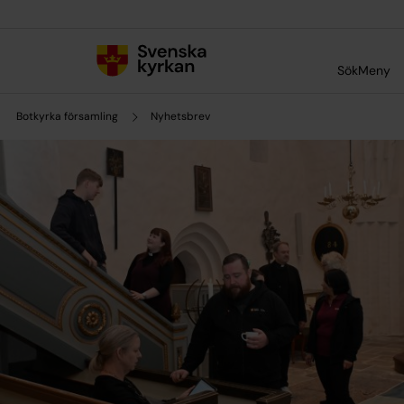
Till innehållet
Till undermeny
Sök
Meny
Botkyrka församling
Nyhetsbrev