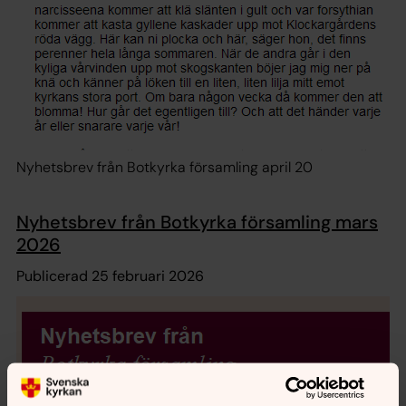
Nyhetsbrev från Botkyrka församling april 20
Nyhetsbrev från Botkyrka församling mars
2026
Publicerad 25 februari 2026