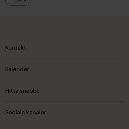
Tillbaka till toppen
Tillbaka till innehållet
Kontakt
Kalender
Hitta snabbt
Sociala kanaler