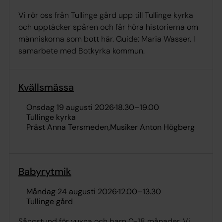
Vi rör oss från Tullinge gård upp till Tullinge kyrka
och upptäcker spåren och får höra historierna om
människorna som bott här. Guide: Maria Wasser. I
samarbete med Botkyrka kommun.
Kvällsmässa
onsdag 19 augusti 2026
·
18.30
–
19.00
Tullinge kyrka
Präst Anna Tersmeden
Musiker Anton Högberg
Babyrytmik
måndag 24 augusti 2026
·
12.00
–
13.30
Tullinge gård
Sångstund för vuxna och barn 0-18 månader. Vi