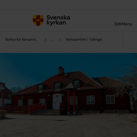
Till innehållet
Till undermeny
Sök
Meny
Botkyrka församling
...
Verksamhet i Tullinge