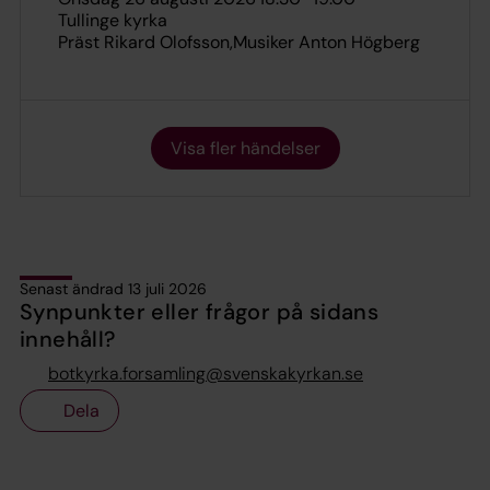
Tullinge kyrka
Präst Rikard Olofsson
Musiker Anton Högberg
Visa fler händelser
Senast ändrad 13 juli 2026
Synpunkter eller frågor på sidans
innehåll?
botkyrka.forsamling@svenskakyrkan.se
Dela