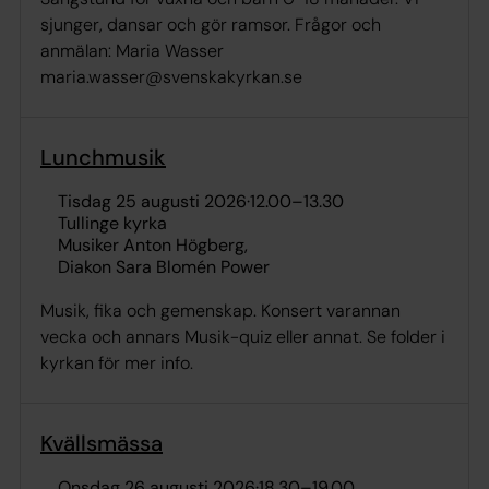
sjunger, dansar och gör ramsor. Frågor och
anmälan: Maria Wasser
maria.wasser@svenskakyrkan.se
Lunchmusik
tisdag 25 augusti 2026
·
12.00
–
13.30
Tullinge kyrka
Musiker Anton Högberg
Diakon Sara Blomén Power
Musik, fika och gemenskap. Konsert varannan
vecka och annars Musik-quiz eller annat. Se folder i
kyrkan för mer info.
Kvällsmässa
onsdag 26 augusti 2026
·
18.30
–
19.00