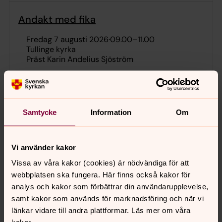
Andakt med fika
fredag 7 augusti 2026
·
09.00
–
11.00
Tullinge kyrka
Präst Karin Andelius Sjöström
Andakt utanför Tullinge kyrkan med efterföljande
fika.
Samtycke
Information
Om
Sommarfika
tisdag 11 augusti 2026
·
09.00
–
11.00
Vi använder kakor
Tullinge kyrka
Vissa av våra kakor (cookies) är nödvändiga för att
webbplatsen ska fungera. Här finns också kakor för
Öppen kyrka med fika.
analys och kakor som förbättrar din användarupplevelse,
samt kakor som används för marknadsföring och när vi
länkar vidare till andra plattformar. Läs mer om våra
Sommarmusik