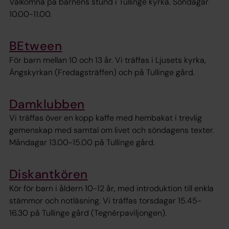
Välkomna på barnens stund i Tullinge kyrka. Söndagar
10.00-11.00.
BEtween
För barn mellan 10 och 13 år. Vi träffas i Ljusets kyrka,
Ängskyrkan (Fredagsträffen) och på Tullinge gård.
Damklubben
Vi träffas över en kopp kaffe med hembakat i trevlig
gemenskap med samtal om livet och söndagens texter.
Måndagar 13.00-15.00 på Tullinge gård.
Diskantkören
Kör för barn i åldern 10-12 år, med introduktion till enkla
stämmor och notläsning. Vi träffas torsdagar 15.45-
16.30 på Tullinge gård (Tegnérpaviljongen).