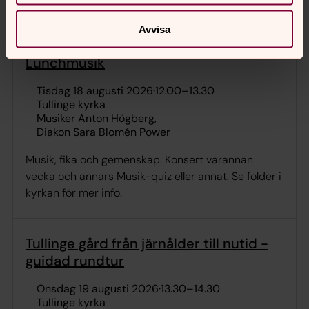
fika.
Avvisa
Lunchmusik
tisdag 18 augusti 2026
·
12.00
–
13.30
Tullinge kyrka
Musiker Anton Högberg
Diakon Sara Blomén Power
Musik, fika och gemenskap. Konsert varannan
vecka och annars Musik-quiz eller annat. Se folder i
kyrkan för mer info.
Tullinge gård från järnålder till nutid -
guidad rundtur
onsdag 19 augusti 2026
·
13.30
–
14.30
Tullinge kyrka