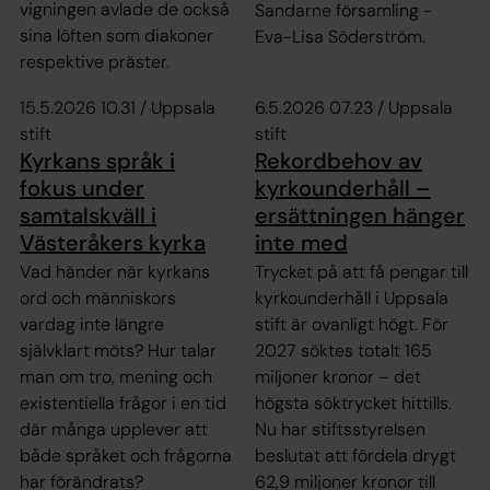
vigningen avlade de också
Sandarne församling -
sina löften som diakoner
Eva-Lisa Söderström.
respektive präster.
15.5.2026 10.31 / Uppsala
6.5.2026 07.23 / Uppsala
stift
stift
Kyrkans språk i
Rekordbehov av
fokus under
kyrkounderhåll –
samtalskväll i
ersättningen hänger
Västeråkers kyrka
inte med
Vad händer när kyrkans
Trycket på att få pengar till
ord och människors
kyrkounderhåll i Uppsala
vardag inte längre
stift är ovanligt högt. För
självklart möts? Hur talar
2027 söktes totalt 165
man om tro, mening och
miljoner kronor – det
existentiella frågor i en tid
högsta söktrycket hittills.
där många upplever att
Nu har stiftsstyrelsen
både språket och frågorna
beslutat att fördela drygt
har förändrats?
62,9 miljoner kronor till