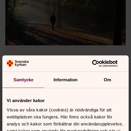
Nyfiken på Gud?
Läs om kristen tro
Samtycke
Information
Om
Vi använder kakor
Prenumerera på Uppsala stifts
Vissa av våra kakor (cookies) är nödvändiga för att
webbplatsen ska fungera. Här finns också kakor för
nyhetsbrev Stiftsbrevet
analys och kakor som förbättrar din användarupplevelse,
Nyheter för medarbetare i Uppsala stift.
samt kakor som används för marknadsföring och när vi