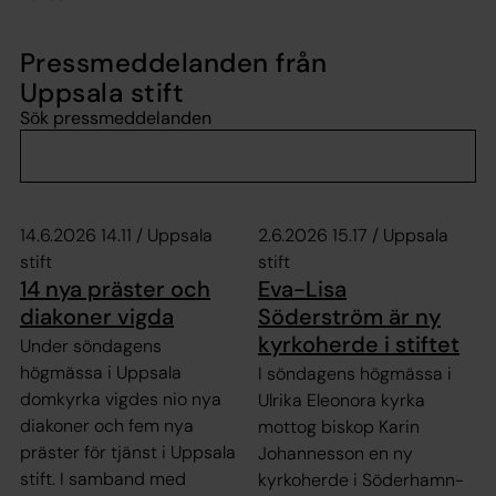
Pressmeddelanden från
Uppsala stift
Sök pressmeddelanden
14.6.2026 14.11 / Uppsala
2.6.2026 15.17 / Uppsala
stift
stift
14 nya präster och
Eva-Lisa
diakoner vigda
Söderström är ny
kyrkoherde i stiftet
Under söndagens
högmässa i Uppsala
I söndagens högmässa i
domkyrka vigdes nio nya
Ulrika Eleonora kyrka
diakoner och fem nya
mottog biskop Karin
präster för tjänst i Uppsala
Johannesson en ny
stift. I samband med
kyrkoherde i Söderhamn-