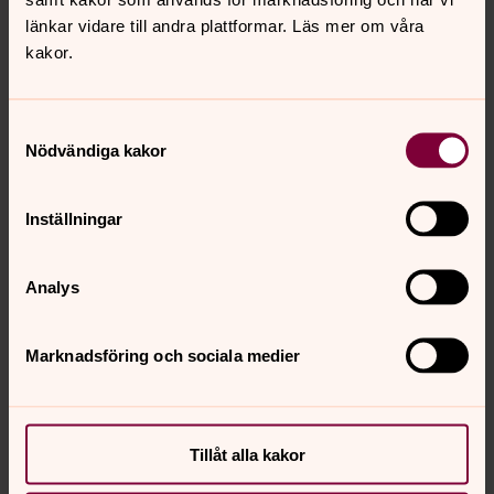
länkar vidare till andra plattformar. Läs mer om våra
Klicka här för att prenumerera
kakor.
Samtyckesval
Nödvändiga kakor
Hitta din församling
Om du inte vet vilken församling du tillhör hittar du den
Inställningar
enkelt genom att söka på din adress.
Analys
Marknadsföring och sociala medier
Hitta församling
Hitta snabbt
Tillåt alla kakor