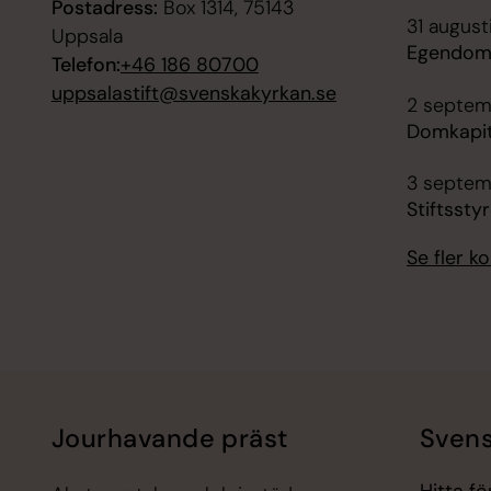
Postadress:
Box 1314, 75143
31 august
Uppsala
Egendoms
Telefon:
+46 186 80700
uppsalastift@svenskakyrkan.se
2 septemb
Domkapit
3 septem
Stiftssty
Se fler 
Jourhavande präst
Svens