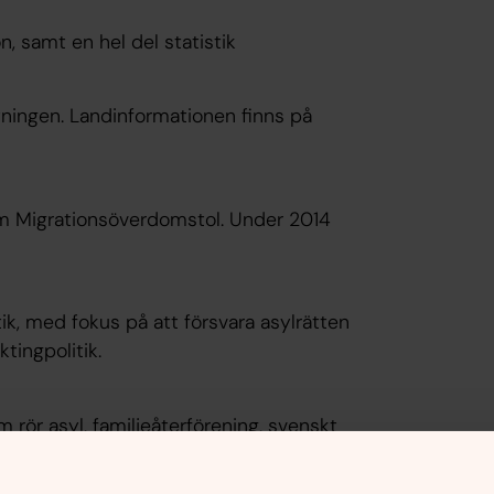
, samt en hel del statistik
tningen. Landinformationen finns på
om Migrationsöverdomstol. Under 2014
ik, med fokus på att försvara asylrätten
ktingpolitik.
m rör asyl, familjeåterförening, svenskt
ka utlänningslagstiftningen.