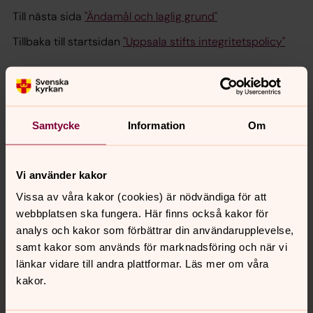
Till nästa sida
"Ändamål och laglig grund"
Tillbaka till startsidan
"Uppsala stifts integritetspolicy"
Synpunkter eller frågor på sidans
Samtycke
Information
Om
innehåll?
uppsalastift@svenskakyrkan.se
Dela
Vi använder kakor
Vissa av våra kakor (cookies) är nödvändiga för att
webbplatsen ska fungera. Här finns också kakor för
analys och kakor som förbättrar din användarupplevelse,
Tillbaka till toppen
Tillbaka till innehållet
samt kakor som används för marknadsföring och när vi
länkar vidare till andra plattformar. Läs mer om våra
kakor.