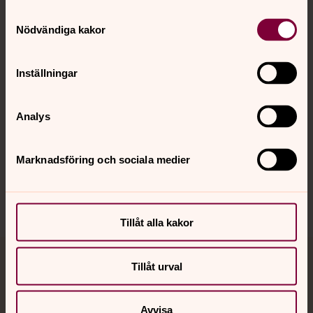
Kontakt
Samtyckesval
Nödvändiga kakor
Kalender
Inställningar
Hitta snabbt
Analys
Sociala kanaler
Marknadsföring och sociala medier
Tillåt alla kakor
Tillåt urval
Jourhavande präst
Akut samtals- och krisstöd. Prata eller chatta anonymt
Avvisa