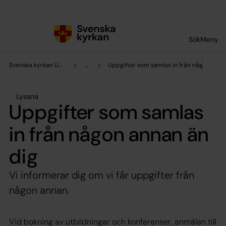
Till innehållet
Till undermeny
Sök
Meny
Svenska kyrkan Uppsala stift
...
Uppgifter som samlas in från någon anna
Lyssna
Uppgifter som samlas
in från någon annan än
dig
Vi informerar dig om vi får uppgifter från
någon annan.
Vid bokning av utbildningar och konferenser, anmälan till