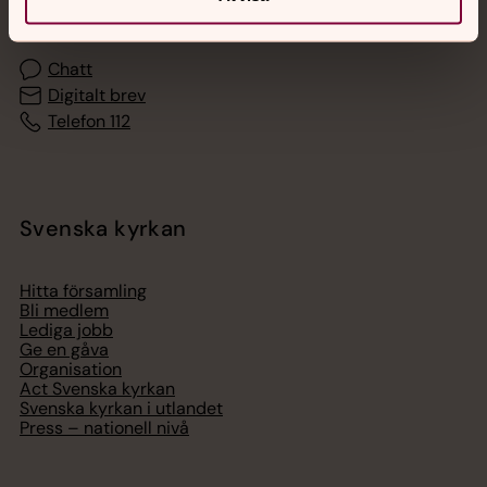
med en präst på kvällar och nätter.
Chatt
Digitalt brev
Telefon 112
Svenska kyrkan
Hitta församling
Bli medlem
Lediga jobb
Ge en gåva
Organisation
Act Svenska kyrkan
Svenska kyrkan i utlandet
Press – nationell nivå