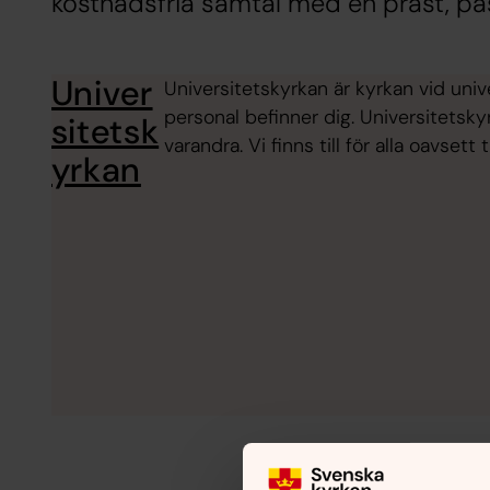
kostnadsfria samtal med en präst, past
Univer
Universitetskyrkan är kyrkan vid univ
personal befinner dig. Universitetsk
sitetsk
varandra. Vi finns till för alla oavsett 
yrkan