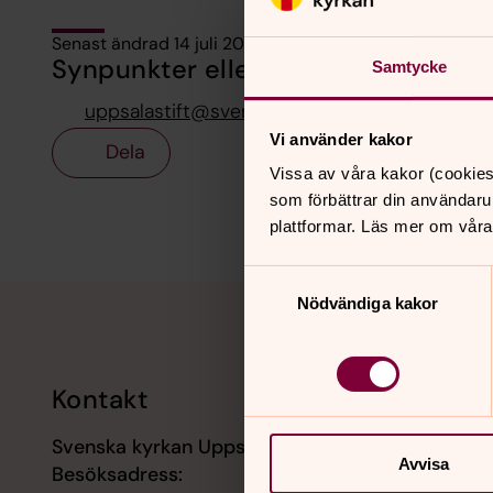
Senast ändrad 14 juli 2026
Synpunkter eller frågor på sidans i
Samtycke
uppsalastift@svenskakyrkan.se
Vi använder kakor
Dela
Vissa av våra kakor (cookies
som förbättrar din användaru
plattformar. Läs mer om våra
Samtyckesval
Tillbaka till toppen
Tillbaka till innehållet
Nödvändiga kakor
Kontakt
Kalend
Svenska kyrkan Uppsala stift
24 augus
Avvisa
Besöksadress:
Konfirma