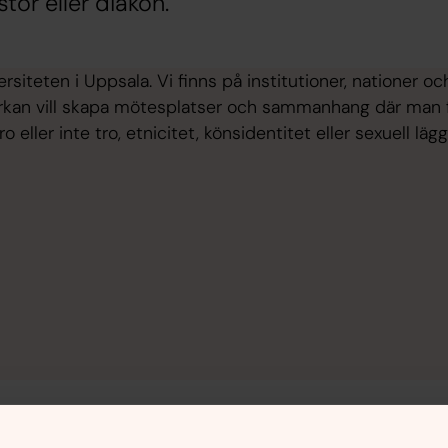
or eller diakon.
ersiteten i Uppsala. Vi finns på institutioner, nationer
yrkan vill skapa mötesplatser och sammanhang där man få
tro eller inte tro, etnicitet, könsidentitet eller sexuell läg