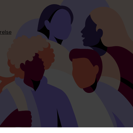
relse