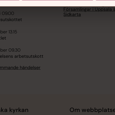
Uppsala stifts integritet
Församlingar i Uppsala s
i 09.00
Sidkarta
utskottet
er 13.15
let
ber 09.30
relsens arbetsutskott
kommande händelser
ka kyrkan
Om webbplats