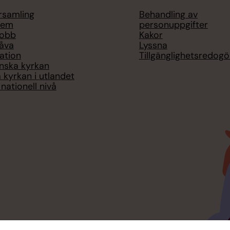
örsamling
Behandling av
lem
personuppgifter
jobb
Kakor
åva
Lyssna
ation
Tillgänglighetsredogö
nska kyrkan
 kyrkan i utlandet
nationell nivå