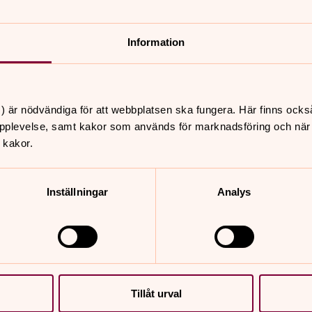
nnehåll?
Information
) är nödvändiga för att webbplatsen ska fungera. Här finns ocks
pplevelse, samt kakor som används för marknadsföring och när vi
 kakor.
Inställningar
Analys
er
Hitta snabbt
Kontakt
ti 09.30
Arbeta i Svenska kyrkan
Tillåt urval
ndledarforum, Staffans
Lediga tjänster