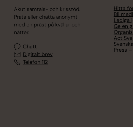
Hitta f
Akut samtals- och krisstöd.
Bli med
Prata eller chatta anonymt
Lediga 
med en präst på kvällar och
Ge en g
Organis
nätter.
Act Sve
Svenska
Chatt
Press – 
Digitalt brev
Telefon 112