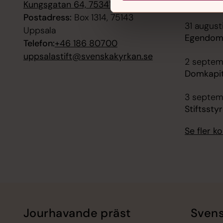
kyrka
Kungsgatan 64, 75341 Uppsala
Postadress:
Box 1314, 75143
31 august
Uppsala
Egendoms
Telefon:
+46 186 80700
uppsalastift@svenskakyrkan.se
2 septemb
Domkapit
3 septem
Stiftssty
Se fler 
Jourhavande präst
Svens