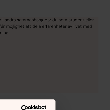
 och i andra sammanhang där du som student eller
r möjlighet att dela erfarenheter av livet med
gning.