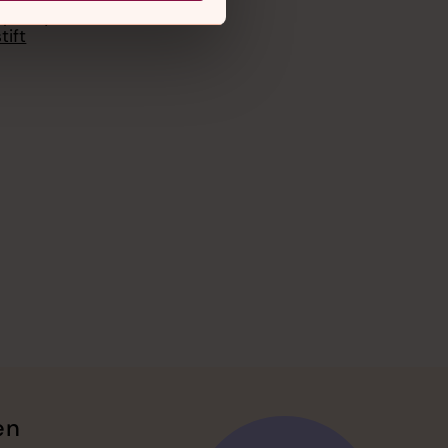
spolicy
tift
en