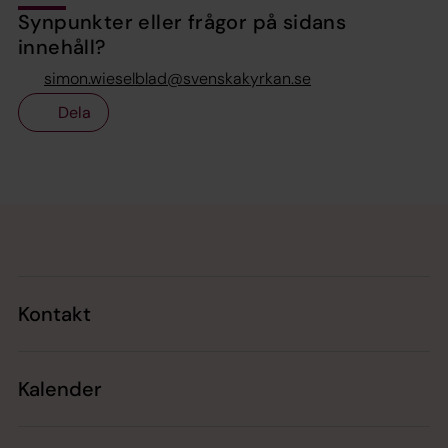
Synpunkter eller frågor på sidans
innehåll?
simon.wieselblad@svenskakyrkan.se
Dela
Tillbaka till toppen
Tillbaka till innehållet
Kontakt
Kalender