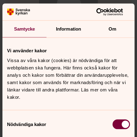
Samtycke
Information
Om
Vi använder kakor
Vissa av våra kakor (cookies) är nödvändiga för att
webbplatsen ska fungera. Här finns också kakor för
analys och kakor som förbättrar din användarupplevelse,
Ingela Bengtsson (ÖKA)
samt kakor som används för marknadsföring och när vi
Domkapitlet (ersättare), Stiftsstyrelsen (ersättare),
länkar vidare till andra plattformar. Läs mer om våra
Svenska kyrkan Uppsala stift
kakor.
ingela.bengtsson2@svenskakyrkan.se
E-post:
Samtyckesval
Nödvändiga kakor