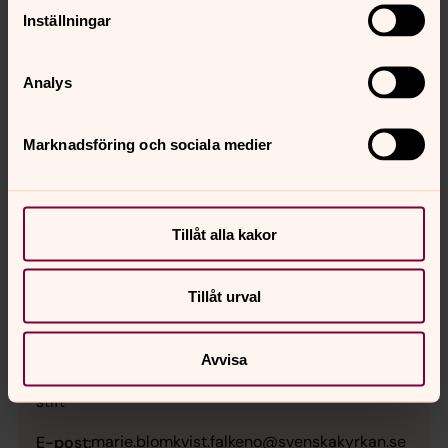
Inställningar
Analys
Marknadsföring och sociala medier
Tillåt alla kakor
Tillåt urval
Marie Blomkvist Falkenö
Avvisa
Domkapitlet (ersättare), Svenska kyrkan Uppsala
stift
marie.blomkvist.falkeno@svenskakyrkan.se
E-post: