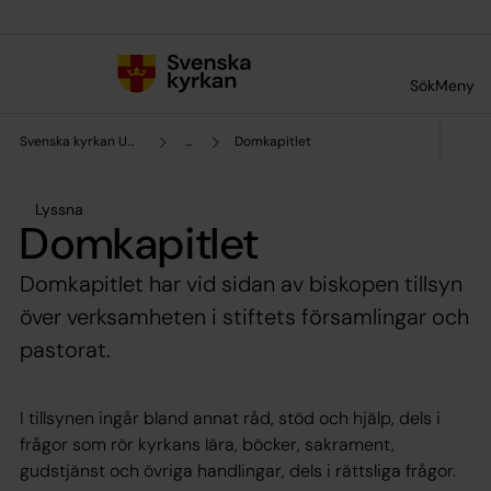
Till innehållet
Till undermeny
Sök
Meny
Svenska kyrkan Uppsala stift
...
Domkapitlet
Lyssna
Domkapitlet
Domkapitlet har vid sidan av biskopen tillsyn
över verksamheten i stiftets församlingar och
pastorat.
I tillsynen ingår bland annat råd, stöd och hjälp, dels i
frågor som rör kyrkans lära, böcker, sakrament,
gudstjänst och övriga handlingar, dels i rättsliga frågor.