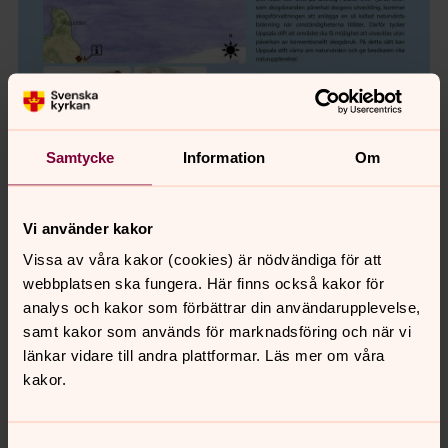
Samtycke
Information
Om
Hitta till Norrboöarna
Vi använder kakor
kyrkreservat
Vissa av våra kakor (cookies) är nödvändiga för att
Cirka 11 ha i norra Dellen, 4 km norr om Norrbo
webbplatsen ska fungera. Här finns också kakor för
kyrka. Vägskyltar med färdanvisning finns på
analys och kakor som förbättrar din användarupplevelse,
följande platser:
samt kakor som används för marknadsföring och när vi
Vägskylt 1
länkar vidare till andra plattformar. Läs mer om våra
kakor.
Informationsskyltar över reservatet finns på
följande platser:
Informationsskylt 1