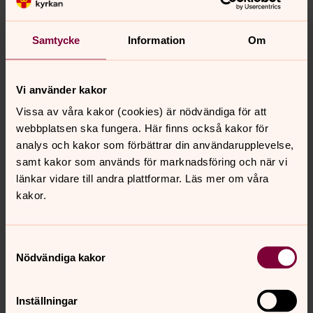
I Uppsala stift finns nästan 300 kyrkor och de flesta
med kyrkogårdar. Församlingen är sedan år 2000 ägare
Samtycke
Information
Om
och förvaltare av detta stora och viktiga kulturarv. Därtill
kommer en rad andra byggnader som kräver underhåll.
Vi använder kakor
Kontakt
Vissa av våra kakor (cookies) är nödvändiga för att
uppsalastift.fastigheter.kulturarv@svenskakyrkan.se
webbplatsen ska fungera. Här finns också kakor för
analys och kakor som förbättrar din användarupplevelse,
Gemensamt ansvar
samt kakor som används för marknadsföring och när vi
länkar vidare till andra plattformar. Läs mer om våra
Genom att ta ett gemensamt ansvar för fastigheter,
kakor.
kyrkor och ekonomi kan Svenska kyrkan fortsätta sprida
kristen tro och arbeta för en bättre värld även när
medlemmarna blir färre och de ekonomiska resurserna
Samtyckesval
mindre .
Nödvändiga kakor
Inställningar