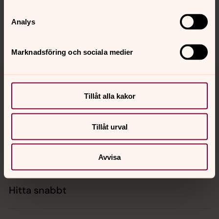
Senast ändrad 28 oktober 2024
Dela
Analys
Marknadsföring och sociala medier
Tillbaka till toppen
Tillbaka till innehållet
Tillåt alla kakor
Kontakt
Tillåt urval
Kalender
Avvisa
Hitta snabbt