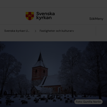
Till innehållet
Till undermeny
Sök
Meny
Svenska kyrkan Uppsala stift
Fastigheter och kulturarv