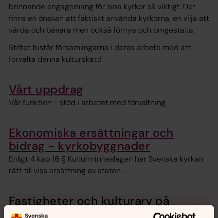
brinnande engagemang för sina kyrkor så viktigt. Det
finns en önskan att faktiskt använda kyrkorna, en vilja att
vårda och bevara men också förnya och omgestalta.
Stiftet bistår församlingarna i deras arbete med att
förvalta denna kulturskatt!
Vårt uppdrag
Vår funktion - stöd i arbetet med förvaltning.
Ekonomiska ersättningar och
bidrag - kyrkobyggnader
Enligt 4 kap 16 § Kulturminneslagen har Svenska kyrkan
rätt till viss ersättning av staten...
Fastigheter och kulturarv på
Kornet