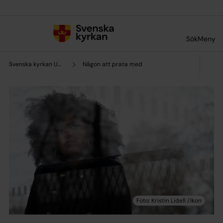
Till innehållet
Till undermeny
Sök
Meny
Svenska kyrkan Uppsala stift
Någon att prata med