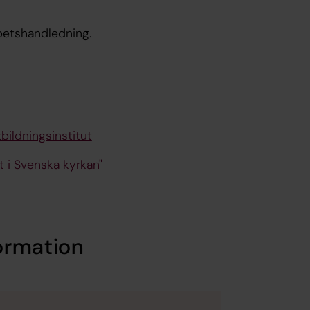
betshandledning.
bildningsinstitut
t i Svenska kyrkan"
ormation