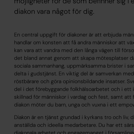
möjligheter för de som befinner sig i e
diakon vara något för dig.
En central uppgift för diakoner är att erbjuda männi
handlar om konsten att få andra människor att väx
kan vara att vandra med den långa vägen till förs
det bland annat genom att skapa mötesplatser där 
sociala sammanhang, uppmärksamma brister i sam
delta i gudstjänst. En viktig del är samverkan med
röstbärare och göra opinionsbildande insatser. Sv
del i det förebyggande folkhälsoarbetet och i ett 
skillnad för människor i vardag och fest, samt att 
diakon möter du barn, unga och vuxna i ett empo
Diakon är en tjänst grundad i kyrkans tro och liv
anställda och ideella medarbetare. Du har ett särsk
diakonala arbetet och engagemanget i församlinge