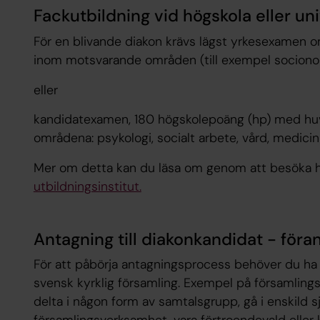
Fackutbildning vid högskola eller uni
För en blivande diakon krävs lägst yrkesexamen 
inom motsvarande områden (till exempel socionom
eller
kandidatexamen, 180 högskolepoäng (hp) med hu
områdena: psykologi, socialt arbete, vård, medicin 
Mer om detta kan du läsa om genom att besöka 
utbildningsinstitut.
Antagning till diakonkandidat - föra
För att påbörja antagningsprocess behöver du ha m
svensk kyrklig församling. Exempel på församlings
delta i någon form av samtalsgrupp, gå i enskild sjä