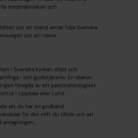
värna medmänniskan och
 löften om att bland annat följa Svenska
 omsorgen om sin nästa.
edlem i Svenska kyrkan, döpt och
samlings- och gudstjänstliv. En diakon
gningen föregås av ett pastoralteologiskt
nstitut i Uppsala eller Lund.
 dels att du har en godkänd
ndidat för det stift du tillhör och att
 antagningen.