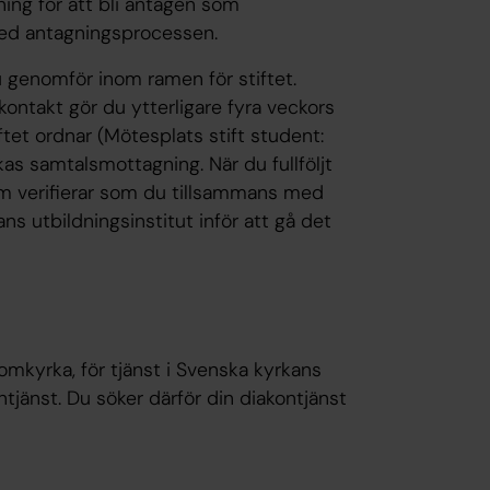
ning för att bli antagen som
 med antagningsprocessen.
genomför inom ramen för stiftet.
ontakt gör du ytterligare fyra veckors
ftet ordnar (Mötesplats stift student:
kas samtalsmottagning. När du fullföljt
om verifierar som du tillsammans med
ans utbildningsinstitut inför att gå det
omkyrka, för tjänst i Svenska kyrkans
ntjänst. Du söker därför din diakontjänst