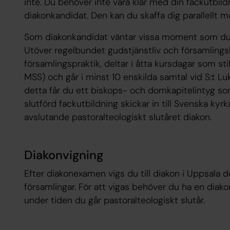
inte. Du behöver inte vara klar med din fackutbild
diakonkandidat. Den kan du skaffa dig parallellt
Som diakonkandidat väntar vissa moment som du 
Utöver regelbundet gudstjänstliv och församlingsk
församlingspraktik, deltar i åtta kursdagar som sti
MSS) och går i minst 10 enskilda samtal vid S:t Lu
detta får du ett biskops- och domkapitelintyg s
slutförd fackutbildning skickar in till Svenska kyrk
avslutande pastoralteologiskt slutåret diakon.
Diakonvigning
Efter diakonexamen vigs du till diakon i Uppsala d
församlingar. För att vigas behöver du ha en diako
under tiden du går pastoralteologiskt slutår.