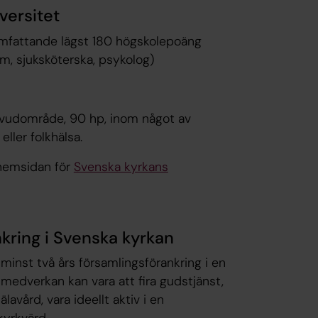
versitet
omfattande lägst 180 högskolepoäng
, sjuksköterska, psykolog)
vudområde, 90 hp, inom något av
eller folkhälsa.
hemsidan för
Svenska kyrkans
nkring i Svenska kyrkan
inst två års församlingsförankring i en
medverkan kan vara att fira gudstjänst,
lavård, vara ideellt aktiv i en