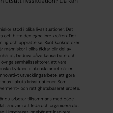
n utsatt livssituation? Då kan
skor stöd i olika livssituationer. Det
a och hitta den egna inre kraften. Det
oning och upprättelse. Rent konkret sker
människor i olika åldrar blir del av
hället, bedriva påverkansarbete och
 övriga samhällssektorer, att vara
enska kyrkans diakonala arbete är en
innovativt utvecklingsarbete, att göra
finnas i akuta krissituationer. Som
werment- och rättighetsbaserat arbete.
, där du arbetar tillsammans med både
ilt ansvar i att leda och organisera det
n. Uppdraget innebär att inspirera