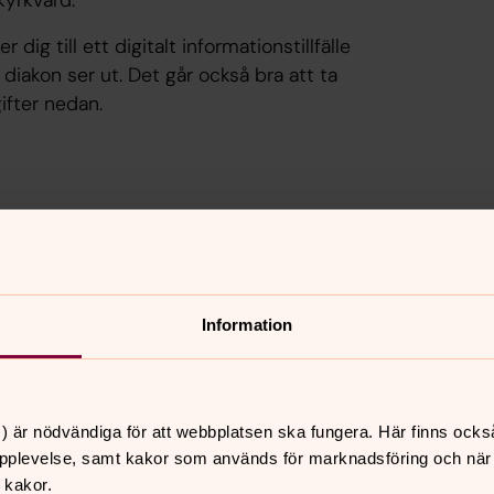
kyrkvärd.
dig till ett digitalt informationstillfälle
 diakon ser ut. Det går också bra att ta
ifter nedan.
rtal
e-adress
Information
n.se-adress
ppmanas du att skapa ett
) är nödvändiga för att webbplatsen ska fungera. Här finns ocks
in privata epostadress.
pplevelse, samt kakor som används för marknadsföring och när vi
deolänk till mötet via mejl. Vi behöver
 kakor.