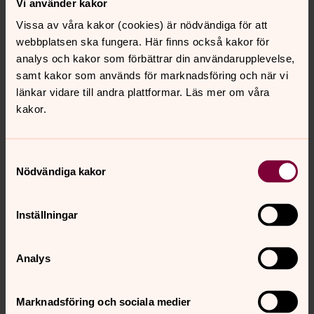
Vi använder kakor
Vissa av våra kakor (cookies) är nödvändiga för att
Miljödiplomering
webbplatsen ska fungera. Här finns också kakor för
Kyrkans miljödiplomering möjliggör ett systematiskt och
analys och kakor som förbättrar din användarupplevelse,
strukturerat arbete för att bidra till hållbar utveckling
samt kakor som används för marknadsföring och när vi
och minskad miljöbelastning. Strukturen stödjer
länkar vidare till andra plattformar. Läs mer om våra
måluppfyllnad relaterat till Agenda 2030 och Svenska
kakor.
kyrkans färdplan för klimatet.
Samtyckesval
Vårt arbete för klimatet
Nödvändiga kakor
Svenska kyrkans färdplan för klimatet innebär att vi ska
minska vår egen klimatpåverkan och bidra till
Inställningar
mänsklighetens gemensamma arbete för att bromsa
effekterna av klimatförändringarna.
Analys
Kontaktperson
Marknadsföring och sociala medier