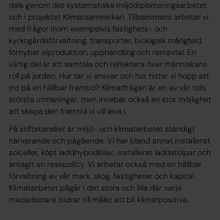
dels genom det systematiska miljödiplomeringsarbetet
och i projektet Klimatsamverkan. Tillsammans arbetar vi
med frågor inom exempelvis fastighets- och
kyrkogårdsförvaltning, transporter, biologisk mångfald,
förnybar elproduktion, upphandling och ramavtal. En
viktig del är att samtala och reflektera över människans
roll på jorden. Hur tar vi ansvar och hur hittar vi hopp att
tro på en hållbar framtid? Klimatfrågan är en av vår tids
största utmaningar, men innebär också en stor möjlighet
att skapa den framtid vi vill leva i.
På stiftskansliet är miljö- och klimatarbetet ständigt
närvarande och pågående. Vi har bland annat installerat
solceller, köpt laddhybridbilar, installerat laddstolpar och
antagit en resepolicy. Vi arbetar också med en hållbar
förvaltning av vår mark, skog, fastigheter och kapital.
Klimatarbetet pågår i det stora och lilla där varje
medarbetare bidrar till målet att bli klimatpositiva.