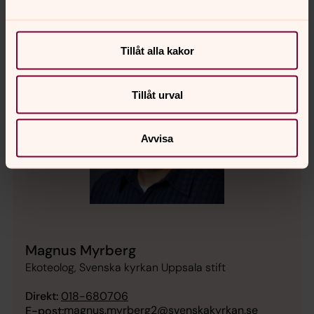
Tillåt alla kakor
Tillåt urval
Avvisa
Magnus Myrberg
Ekoteolog, Svenska kyrkan Uppsala stift
Direkt:
018-680706
magnus.myrberg2@svenskakyrkan.se
E-post: