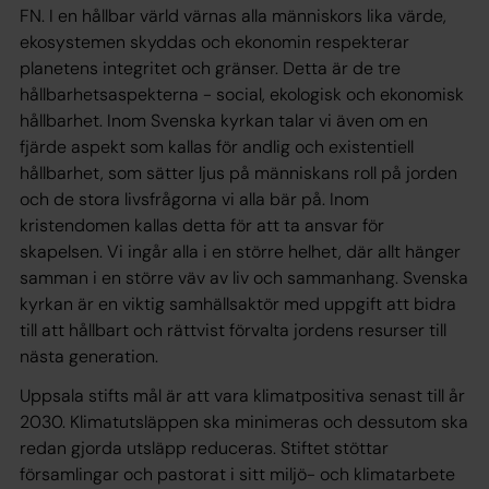
FN. I en hållbar värld värnas alla människors lika värde,
ekosystemen skyddas och ekonomin respekterar
planetens integritet och gränser. Detta är de tre
hållbarhetsaspekterna - social, ekologisk och ekonomisk
hållbarhet. Inom Svenska kyrkan talar vi även om en
fjärde aspekt som kallas för andlig och existentiell
hållbarhet, som sätter ljus på människans roll på jorden
och de stora livsfrågorna vi alla bär på. Inom
kristendomen kallas detta för att ta ansvar för
skapelsen. Vi ingår alla i en större helhet, där allt hänger
samman i en större väv av liv och sammanhang. Svenska
kyrkan är en viktig samhällsaktör med uppgift att bidra
till att hållbart och rättvist förvalta jordens resurser till
nästa generation.
Uppsala stifts mål är att vara klimatpositiva senast till år
2030. Klimatutsläppen ska minimeras och dessutom ska
redan gjorda utsläpp reduceras. Stiftet stöttar
församlingar och pastorat i sitt miljö- och klimatarbete