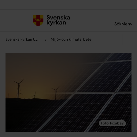
Till innehållet
Till undermeny
Sök
Meny
Svenska kyrkan Uppsala stift
Miljö- och klimatarbete