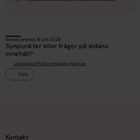
Senast ändrad 16 juni 2026
Synpunkter eller frågor på sidans
innehåll?
uppsalastift@svenskakyrkan.se
Dela
Tillbaka till toppen
Tillbaka till innehållet
Kontakt