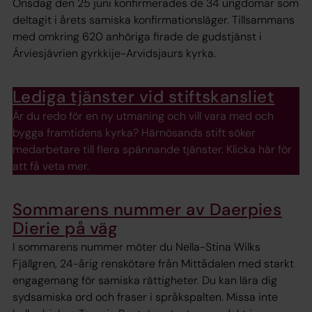
Onsdag den 25 juni konfirmerades de 34 ungdomar som
deltagit i årets samiska konfirmationsläger. Tillsammans
med omkring 620 anhöriga firade de gudstjänst i
Árviesjávrien gyrkkije-Arvidsjaurs kyrka.
Lediga tjänster vid stiftskansliet
Är du redo för en ny utmaning och vill vara med och
bygga framtidens kyrka? Härnösands stift söker
medarbetare till flera spännande tjänster. Klicka här för
att få veta mer.
Sommarens nummer av Daerpies
Dierie på väg
I sommarens nummer möter du Nella-Stina Wilks
Fjällgren, 24-årig renskötare från Mittådalen med starkt
engagemang för samiska rättigheter. Du kan lära dig
sydsamiska ord och fraser i språkspalten. Missa inte