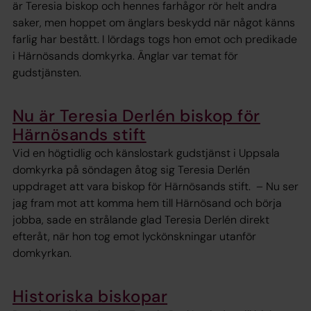
är Teresia biskop och hennes farhågor rör helt andra
saker, men hoppet om änglars beskydd när något känns
farlig har bestått. I lördags togs hon emot och predikade
i Härnösands domkyrka. Änglar var temat för
gudstjänsten.
Nu är Teresia Derlén biskop för
Härnösands stift
Vid en högtidlig och känslostark gudstjänst i Uppsala
domkyrka på söndagen åtog sig Teresia Derlén
uppdraget att vara biskop för Härnösands stift. – Nu ser
jag fram mot att komma hem till Härnösand och börja
jobba, sade en strålande glad Teresia Derlén direkt
efteråt, när hon tog emot lyckönskningar utanför
domkyrkan.
Historiska biskopar