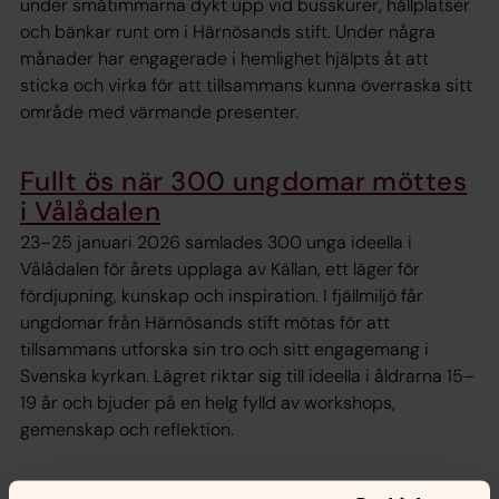
under småtimmarna dykt upp vid busskurer, hållplatser
och bänkar runt om i Härnösands stift. Under några
månader har engagerade i hemlighet hjälpts åt att
sticka och virka för att tillsammans kunna överraska sitt
område med värmande presenter.
Fullt ös när 300 ungdomar möttes
i Vålådalen
23–25 januari 2026 samlades 300 unga ideella i
Vålådalen för årets upplaga av Källan, ett läger för
fördjupning, kunskap och inspiration. I fjällmiljö får
ungdomar från Härnösands stift mötas för att
tillsammans utforska sin tro och sitt engagemang i
Svenska kyrkan. Lägret riktar sig till ideella i åldrarna 15–
19 år och bjuder på en helg fylld av workshops,
gemenskap och reflektion.
Från verksamhetskyrka till