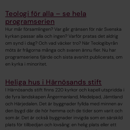
Teologi för alla – se hela
programserien
Hur mår församlingen? Var går gränsen för när Svenska
kyrkan passar alla och ingen? Varför pratas det aldrig
om synd i dag? Och vad väcker tro? När Teologibyrån
möts är frågorna många och svaren ännu fler. Nu har
programseriens fjärde och sista avsnitt publicerats, om
en kyrka i minoritet.
Heliga hus i Härnösands stift
I Härnösands stift finns 220 kyrkor och kapell utspridda i
de fyra landskapen Ångermanland, Medelpad, Jämtland
och Härjedalen. Det är byggnader fyllda med minnen av
den bygd där de hör hemma och de tider som varit och
som är. Det är också byggnader invigda som en särskild
plats för tillbedjan och lovsång: en helig plats eller ett