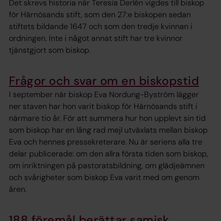
Det skrevs historia när Teresia Derlén vigdes till biskop
för Härnösands stift, som den 27:e biskopen sedan
stiftets bildande 1647 och som den tredje kvinnan i
ordningen. Inte i något annat stift har tre kvinnor
tjänstgjort som biskop.
Frågor och svar om en biskopstid
I september när biskop Eva Nordung-Byström lägger
ner staven har hon varit biskop för Härnösands stift i
närmare tio år. För att summera hur hon upplevt sin tid
som biskop har en lång rad mejl utväxlats mellan biskop
Eva och hennes pressekreterare. Nu är seriens alla tre
delar publicerade: om den allra första tiden som biskop,
om inriktningen på pastoratsbildning, om glädjeämnen
och svårigheter som biskop Eva varit med om genom
åren.
188 föremål berättar samisk