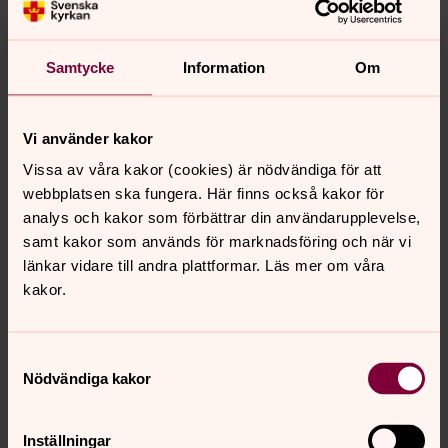
församlingsgemenskap
BISKOPENS VISION | Lägereldskyrkan kräver en
Samtycke
Information
Om
perspektivförändring som tar tid, med utbildning och
processarbete både i församling och på stiftsnivå. Att
fler delar ansvaret för gemenskapsbyggandet är en
Vi använder kakor
viktig pusselbit, skriver biskop Teresia Boström.
Vissa av våra kakor (cookies) är nödvändiga för att
webbplatsen ska fungera. Här finns också kakor för
Stiftets inriktning: hållbarhet,
analys och kakor som förbättrar din användarupplevelse,
kyrkfolk och unga
samt kakor som används för marknadsföring och när vi
Inför de kommande fyra åren har stiftsstyrelsen pekat ut
länkar vidare till andra plattformar. Läs mer om våra
tre strategiska inriktningar som ska få ökad
kakor.
uppmärksamhet i stiftskansliets främjande av
församlingslivet. Det handlar om hållbart församlingsliv,
Samtyckesval
engagerat kyrkfolk och barn och unga.
Nödvändiga kakor
Församlingsbor tycker till om
Inställningar