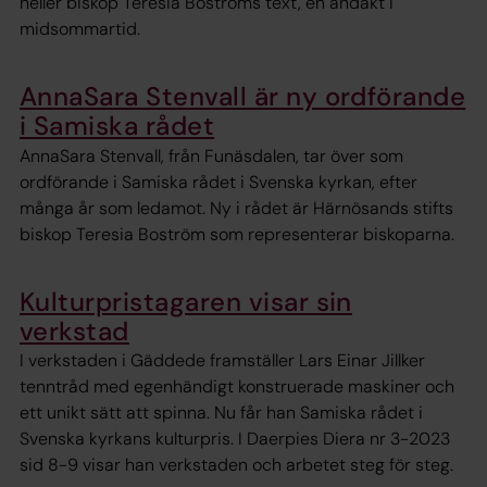
heller biskop Teresia Boströms text, en andakt i
midsommartid.
AnnaSara Stenvall är ny ordförande
i Samiska rådet
AnnaSara Stenvall, från Funäsdalen, tar över som
ordförande i Samiska rådet i Svenska kyrkan, efter
många år som ledamot. Ny i rådet är Härnösands stifts
biskop Teresia Boström som representerar biskoparna.
Kulturpristagaren visar sin
verkstad
I verkstaden i Gäddede framställer Lars Einar Jillker
tenntråd med egenhändigt konstruerade maskiner och
ett unikt sätt att spinna. Nu får han Samiska rådet i
Svenska kyrkans kulturpris. I Daerpies Diera nr 3-2023
sid 8-9 visar han verkstaden och arbetet steg för steg.