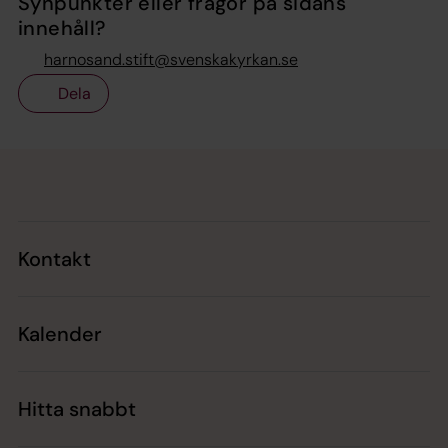
Synpunkter eller frågor på sidans
innehåll?
harnosand.stift@svenskakyrkan.se
Dela
Tillbaka till toppen
Tillbaka till innehållet
Kontakt
Kalender
Hitta snabbt