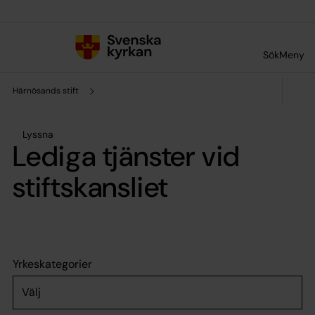
Till innehållet
Till undermeny
Sök
Meny
Härnösands stift
Lyssna
Lediga tjänster vid
stiftskansliet
Yrkeskategorier
Välj