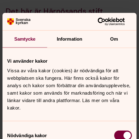
Det här är Härnösands stift
Härnösands stift är ett av Svenska kyrkans tretton stift
och består geografiskt av Jämtland, Härjedalen,
Medelpad och Ångermanland. Stiftets huvuduppgift är
Samtycke
Information
Om
att stödja församlingarna. Klicka här för att få mer fakta
om Härnösands stift.
Vi använder kakor
Lediga jobb i församlingar, pastorat
Vissa av våra kakor (cookies) är nödvändiga för att
och stift i Sverige
webbplatsen ska fungera. Här finns också kakor för
Här finns en del av de utannonserade tjänsterna i
analys och kakor som förbättrar din användarupplevelse,
församlingar, pastorat och stift.
samt kakor som används för marknadsföring och när vi
länkar vidare till andra plattformar. Läs mer om våra
kakor.
Lediga jobb på kyrkokansliet
På kyrkokansliet jobbar du med frågor som är
gemensamma för hela Svenska kyrkan.
Samtyckesval
Nödvändiga kakor