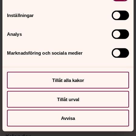
Inställningar
Senast ändrad 29 oktober 2025
Synpunkter eller frågor på sidans
innehåll?
Analys
harnosand.stift@svenskakyrkan.se
Dela
Marknadsföring och sociala medier
Tillåt alla kakor
Tillbaka till toppen
Tillbaka till innehållet
Tillåt urval
Kontakt
Avvisa