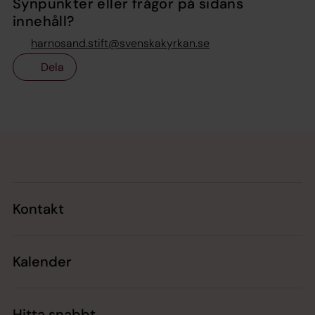
Synpunkter eller frågor på sidans
innehåll?
harnosand.stift@svenskakyrkan.se
Dela
Tillbaka till toppen
Tillbaka till innehållet
Kontakt
Kalender
Hitta snabbt