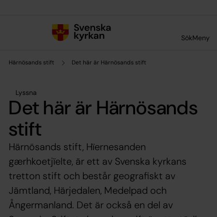
Till innehållet
Till undermeny
Sök
Meny
Härnösands stift
Det här är Härnösands stift
Lyssna
Det här är Härnösands
stift
Härnösands stift, Hïernesanden
gærhkoetjïelte, är ett av Svenska kyrkans
tretton stift och består geografiskt av
Jämtland, Härjedalen, Medelpad och
Ångermanland. Det är också en del av