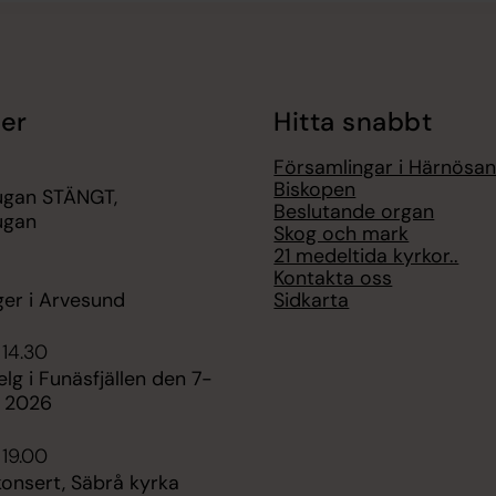
er
Hitta snabbt
Församlingar i Härnösand
Biskopen
ugan STÄNGT,
Beslutande organ
ugan
Skog och mark
21 medeltida kyrkor..
Kontakta oss
Sidkarta
ger i Arvesund
 14.30
elg i Funäsfjällen den 7-
i 2026
 19.00
nsert, Säbrå kyrka