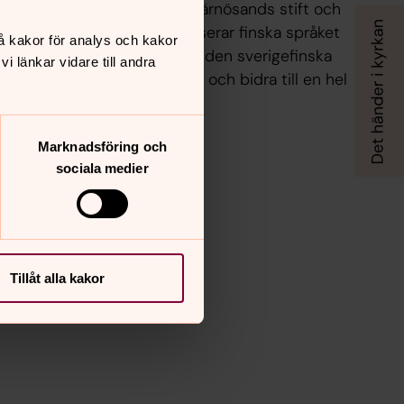
Sverigefinsk verksamhet i Härnösands stift och
stiftets församlingar aktualiserar finska språket
å kakor för analys och kakor
och finska traditioner så att den sverigefinska
 länkar vidare till andra
befolkningen ska vara synlig och bidra till en hel
kyrka.
Marknadsföring och
sociala medier
Tillåt alla kakor