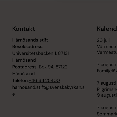
Tillbaka till toppen
Tillbaka till innehållet
Kontakt
Kalend
Härnösands stift
20 juli
Besöksadress:
Värmest
Värmest
Universitetsbacken 1, 87131
Härnösand
7 augusti
Postadress:
Box 94, 87122
Familjelä
Härnösand
Telefon:
+46 611 25400
7 augusti
harnosand.stift@svenskakyrkan.s
Pilgrimsh
e
9 august
7 augusti
Sommarko