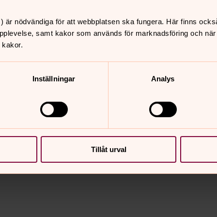
Varje människa har rätt att få utöva sin tro på sitt
eget språk. Målet för den teckenspråkiga
) är nödvändiga för att webbplatsen ska fungera. Här finns ocks
verksamheten i Härnösands stift är att möjliggöra
pplevelse, samt kakor som används för marknadsföring och när vi
gudstjänst, diakoni, mission och undervisning för
 kakor.
teckenspråkiga.
Inställningar
Analys
nnehåll?
Tillåt urval