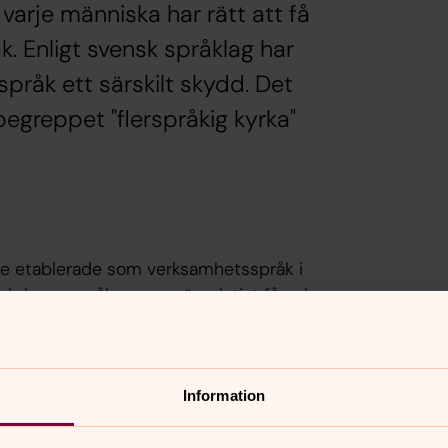
 varje människa har rätt att få
råk. Enligt svensk språklag har
pråk ett särskilt skydd. Det
egreppet "flerspråkig kyrka"
ge etablerade som verksamhetsspråk i
ed dessa språkgrupper är relativt få och
rför förverkligas det flerspråkiga
mlingen och stiftet.
Information
Teckenspråkigt arbete