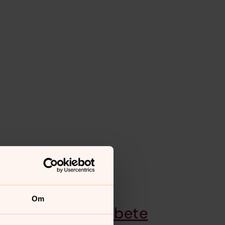
Om
Sverigefinskt arbete