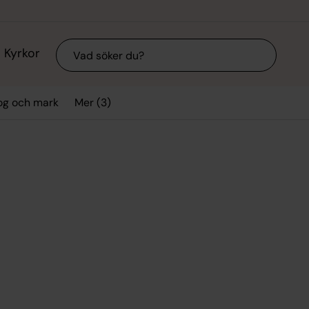
Sök
Kyrkor
Mer (3)
og och mark