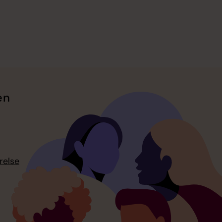
en
relse