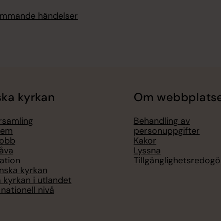
kommande händelser
ka kyrkan
Om webbplats
örsamling
Behandling av
lem
personuppgifter
jobb
Kakor
åva
Lyssna
ation
Tillgänglighetsredogö
nska kyrkan
 kyrkan i utlandet
nationell nivå