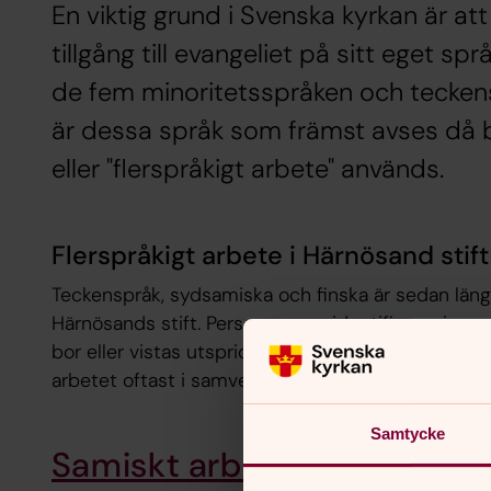
En viktig grund i Svenska kyrkan är att
tillgång till evangeliet på sitt eget sp
de fem minoritetsspråken och teckens
är dessa språk som främst avses då b
eller "flerspråkigt arbete" används.
Flerspråkigt arbete i Härnösand stift
Teckenspråk, sydsamiska och finska är sedan län
Härnösands stift. Personer som identifierar sig m
bor eller vistas utspridda i många församlingar, dä
arbetet oftast i samverkan mellan den lokala försa
Samtycke
Samiskt arbete