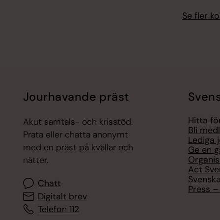
Se fler 
Jourhavande präst
Svens
Hitta f
Akut samtals- och krisstöd.
Bli med
Prata eller chatta anonymt
Lediga 
med en präst på kvällar och
Ge en g
Organis
nätter.
Act Sve
Svenska
Chatt
Press – 
Digitalt brev
Telefon 112