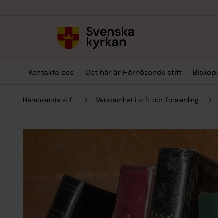
Till innehållet
Till undermeny
Kontakta oss
Det här är Härnösands stift
Biskop
Härnösands stift
Verksamhet i stift och församling