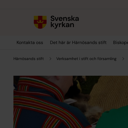
Till innehållet
Till undermeny
Kontakta oss
Det här är Härnösands stift
Biskop
Härnösands stift
Verksamhet i stift och församling