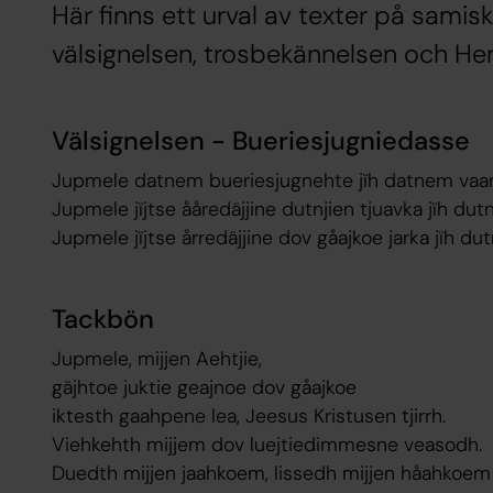
Här finns ett urval av texter på samis
välsignelsen, trosbekännelsen och He
Välsignelsen - Bueriesjugniedasse
Jupmele datnem bueriesjugnehte jïh datnem vaarj
Jupmele jïjtse ååredäjjine dutnjien tjuavka jïh dut
Jupmele jïjtse årredäjjine dov gåajkoe jarka jïh dut
Tackbön
Jupmele, mijjen Aehtjie,
gäjhtoe juktie geajnoe dov gåajkoe
iktesth gaahpene lea, Jeesus Kristusen tjirrh.
Viehkehth mijjem dov luejtiedimmesne veasodh.
Duedth mijjen jaahkoem, lissedh mijjen håahkoem