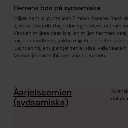
Herrens bön på sydsamiska
Mijjen Aehtjie, guhte leah Elmie-rijhkesne. Baaj
rïjhkem båetedh. Baajh dov syjhtedem, eatnamisni
Vedtieh mijjese daan biejjien mijjen fïerhten-beaj
mijjieh meadteme, guktie mijjieh luejhtebe dejst
luejhtieh mijjem gïehtjelimmiej sijse, valla vaarjel
faamoe jih earoe ihkuven aajkan. Aamen.
Åarjelsaemien
Svïensk
daltes
(sydsamiska)