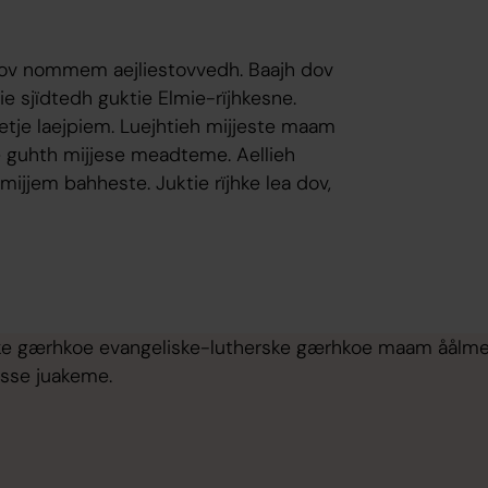
h dov nommem aejliestovvedh. Baajh dov
e sjïdtedh guktie Elmie-rïjhkesne.
jetje laejpiem. Luejhtieh mijjeste maam
ie guhth mijjese meadteme. Aellieh
h mijjem bahheste. Juktie rïjhke lea dov,
e gærhkoe evangeliske-lutherske gærhkoe maam åålmegid
asse juakeme.