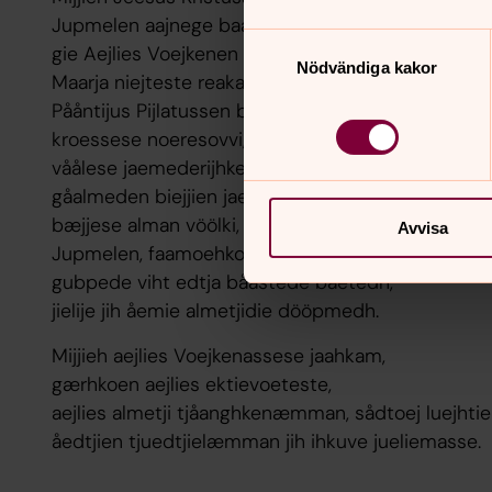
Jupmelen aajnege baarnan, mijjen Åajvan,
Samtyckesval
gie Aejlies Voejkenen baaktoe åedtjine sjidti,
Nödvändiga kakor
Maarja niejteste reakasovvi,
Pååntijus Pijlatussen baelien njåvtasovvi,
kroessese noeresovvi, jeemi jih kroeptese biejesov
våålese jaemederijhkese vöölki,
gåalmeden biejjien jaemiedistie tjuedtjeli,
bæjjese alman vöölki,
Avvisa
Jupmelen, faamoehkommes Aehtjien, åelkies biele
gubpede viht edtja bååstede båetedh,
jielije jih åemie almetjidie dööpmedh.
Mijjieh aejlies Voejkenassese jaahkam,
gærhkoen aejlies ektievoeteste,
aejlies almetji tjåanghkenæmman, sådtoej luejhti
åedtjien tjuedtjielæmman jih ihkuve jueliemasse.