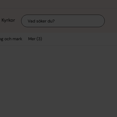
Sök
Kyrkor
Mer (3)
og och mark