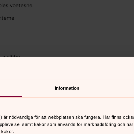
oles voetesne.
ahteme
gielhtie
mannem
Information
dsamiska
es,
) är nödvändiga för att webbplatsen ska fungera. Här finns ocks
pplevelse, samt kakor som används för marknadsföring och när vi
 kakor.