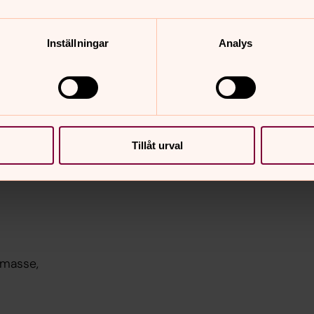
Inställningar
Analys
vi,
Tillåt urval
sne tjahkan,
emasse,