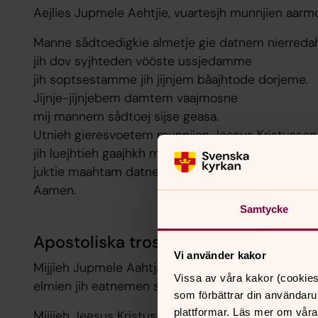
Aejlies Jupmele Aehtjie, vuartesjh munnjien aarm
Manne sådtoedigkie almetje gie datnem nierred
jih dov syjhteden vööste ussjedamme
jih soptsestamme jih jijnjem båajhtode dorjeme.
Jijnje-jijnjebem damtem vaajmosne
mij mannem sådtoej sijse geasa.
Utnieh gieresvoetem munnjien Jeesus Kristussen 
jih luejhtieh gaajhkh mov sådtoeh jih viehkehth 
juktie maahtam datnem goltelidh jih iehtsedh.
Aamen.
Samtycke
Apostoliska trosbekännelsen på sy
Vi använder kakor
Mijjieh Jupmele Aahtjan jaehkebe, faamoehkomm
Vissa av våra kakor (cookies
elmien jih eatnemen sjugniedæjjese.
som förbättrar din användaru
plattformar. Läs mer om våra
Mijjieh Jeesus Kristusasse jaehkebe,