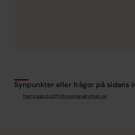
Synpunkter eller frågor på sidans i
harnosand.stift@svenskakyrkan.se
Tillbaka till toppen
Tillbaka till innehållet