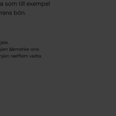
ka som till exempel
rrens bön.
ele.
njien åårmehke orre.
njien raeffiem vadta.