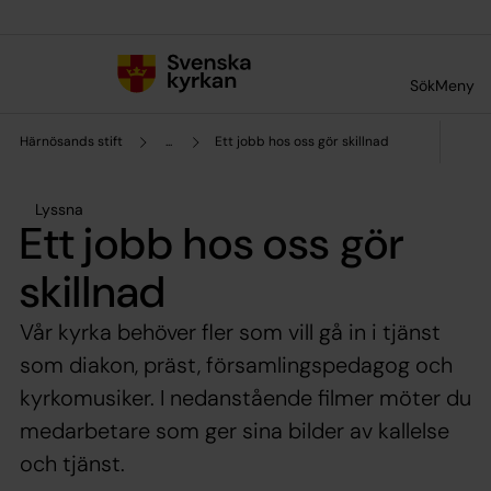
Till innehållet
Till undermeny
Sök
Meny
Härnösands stift
...
Ett jobb hos oss gör skillnad
Lyssna
Ett jobb hos oss gör
skillnad
Vår kyrka behöver fler som vill gå in i tjänst
som diakon, präst, församlingspedagog och
kyrkomusiker. I nedanstående filmer möter du
medarbetare som ger sina bilder av kallelse
och tjänst.