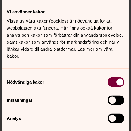
Se videon på YouTube i stället.
Vi använder kakor
Ändra inställningar
Vissa av våra kakor (cookies) är nödvändiga för att
webbplatsen ska fungera. Här finns också kakor för
analys och kakor som förbättrar din användarupplevelse,
samt kakor som används för marknadsföring och när vi
länkar vidare till andra plattformar. Läs mer om våra
kakor.
Senast ändrad 19 juni 2019
Synpunkter eller frågor på sidans
innehåll?
Samtyckesval
harnosand.stift@svenskakyrkan.se
Nödvändiga kakor
Dela
Inställningar
Analys
Tillbaka till toppen
Tillbaka till innehållet