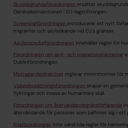
Skyddsgrundsförordningen
ersätter skyddsgrundsd
Genèvekonventionen i EU-lagstiftningen.
Screeningförordningen
introducerar ett nytt förfa
migranter och asylsökande vid EU:s gränser. ​
Asylprocedurförordningen
innehåller regler för hur
Förordningen om asyl- och migrationshantering
e
Dublinförordningen.
Mottagandedirektivet
reglerar miniminormer för 
Vidarebosättningsförordningen
skapar en gemens
flyktingar och inresa av humanitära skäl.
Förordningen om återvändandegränsförfarande
in
återvändande för personer som befinner sig i ett 
Krisförordningen
inför särskilda regler för hanterin