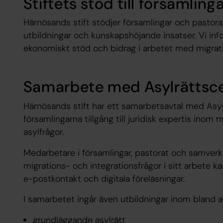
Stiftets stöd till församlin
Härnösands stift stödjer församlingar och pastora
utbildningar och kunskapshöjande insatser. Vi inf
ekonomiskt stöd och bidrag i arbetet med migrati
Samarbete med Asylrättsc
Härnösands stift har ett samarbetsavtal med Asyl
församlingarna tillgång till juridisk expertis inom
asylfrågor.
Medarbetare i församlingar, pastorat och samver
migrations- och integrationsfrågor i sitt arbete k
e-postkontakt och digitala föreläsningar.
I samarbetet ingår även utbildningar inom bland a
grundläggande asylrätt