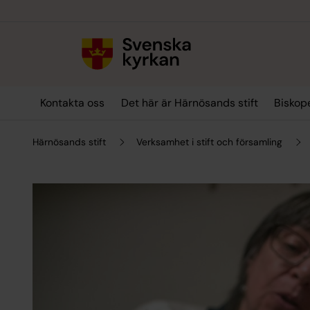
Till innehållet
Till undermeny
Kontakta oss
Det här är Härnösands stift
Biskop
Härnösands stift
Verksamhet i stift och församling