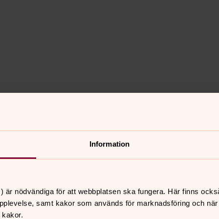
t
Information
 förändringar av hur asyl- och
na påverkar också den svenska asyl-
) är nödvändiga för att webbplatsen ska fungera. Här finns ocks
pplevelse, samt kakor som används för marknadsföring och när vi
 kakor.
ör ett antal rättsakter som tillsammans