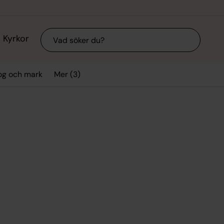
Sök
Kyrkor
Mer (3)
og och mark