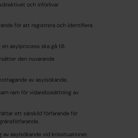
irektivet och införlivar
rande för att registrera och identifiera
 en asylprocess ska gå till.
rsätter den nuvarande
mottagande av asylsökande.
am ram för vidarebosättning av
rättar ett särskild förfarande för
gränsförfarande.
g av asylsökande vid krissituationer.