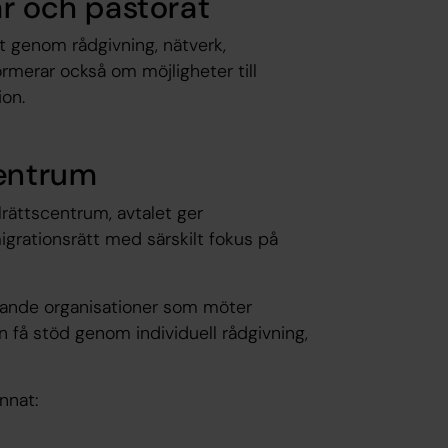
gar och pastorat
t genom rådgivning, nätverk,
ormerar också om möjligheter till
on.
entrum
rättscentrum, avtalet ger
 migrationsrätt med särskilt fokus på
kande organisationer som möter
an få stöd genom individuell rådgivning,
nnat: