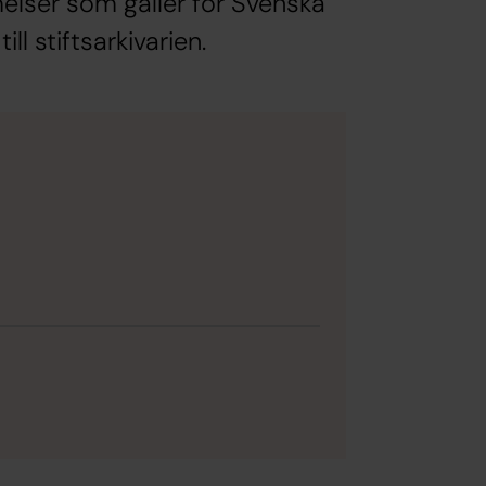
elser som gäller för Svenska
ll stiftsarkivarien.