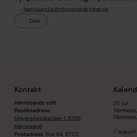
harnosand.stift@svenskakyrkan.se
Dela
Tillbaka till toppen
Tillbaka till innehållet
Kontakt
Kalend
Härnösands stift
20 juli
Besöksadress:
Värmest
Värmest
Universitetsbacken 1, 87131
Härnösand
7 augusti
Postadress:
Box 94, 87122