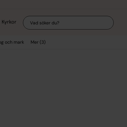
Sök
Kyrkor
Mer (3)
og och mark