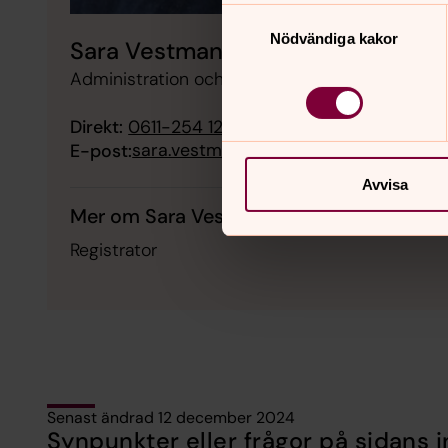
Samtyckesval
Nödvändiga kakor
Sara Vestman
Administration och Service
Direkt:
0611-254 12
sara.vestman2@svenskakyrkan.se
E-post:
Avvisa
Mer om Sara Vestman
Registrator
Senast ändrad 12 december 2024
Synpunkter eller frågor på sidans i