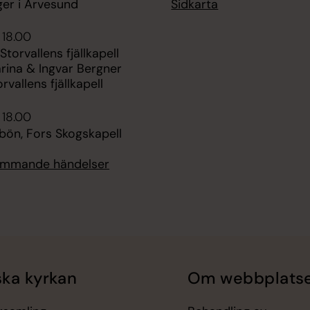
Sidkarta
ger i Arvesund
 18.00
Storvallens fjällkapell
rina & Ingvar Bergner
rvallens fjällkapell
 18.00
bön, Fors Skogskapell
kommande händelser
ka kyrkan
Om webbplats