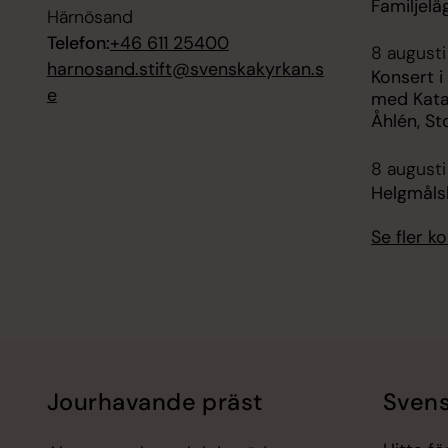
Familjelä
Härnösand
Telefon:
+46 611 25400
8 augusti
harnosand.stift@svenskakyrkan.s
Konsert i 
e
med Kata
Åhlén, Sto
8 augusti
Helgmåls
Se fler 
Jourhavande präst
Svens