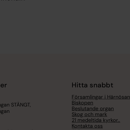
er
Hitta snabbt
Församlingar i Härnösand
Biskopen
ugan STÄNGT,
Beslutande organ
ugan
Skog och mark
21 medeltida kyrkor..
Kontakta oss