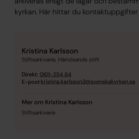
arkiveras enligt de lagar och bestämm
kyrkan. Här hittar du kontaktuppgifter ti
Kristina Karlsson
Stiftsarkivarie, Härnösands stift
Direkt:
0611-254 64
kristina.karlsson3@svenskakyrkan.se
E-post:
Mer om Kristina Karlsson
Stiftsarkivarie