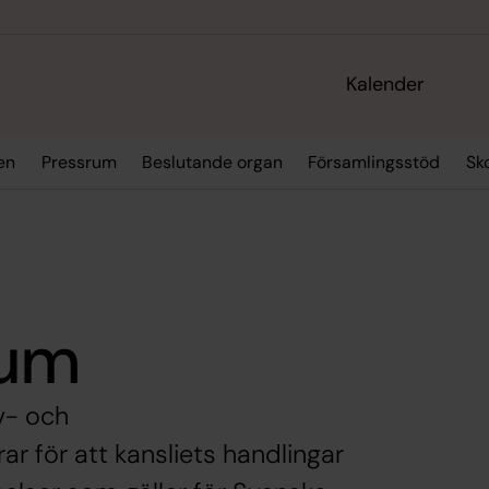
Kalender
en
Pressrum
Beslutande organ
Församlingsstöd
Sk
ium
iv- och
r för att kansliets handlingar