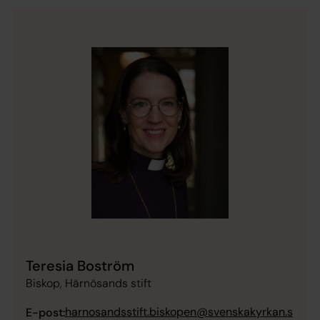
Teresia Boström
Biskop, Härnösands stift
harnosandsstift.biskopen@svenskakyrkan.s
E-post: