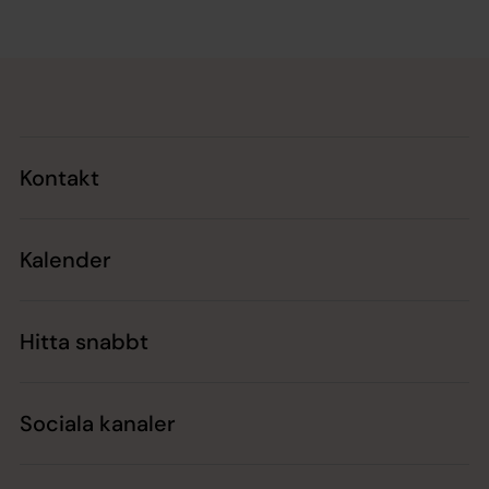
Tillbaka till toppen
Tillbaka till innehållet
Kontakt
Kalender
Hitta snabbt
Sociala kanaler