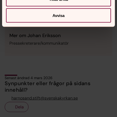
Information/Kommunikation, Härnösands stift
Avvisa
Direkt:
0611-254 18
johan.eriksson3@svenskakyrkan.se
E-post:
Mer om Johan Eriksson
Pressekreterare/kommunikatör
Senast ändrad 4 mars 2026
Synpunkter eller frågor på sidans
innehåll?
harnosand.stift@svenskakyrkan.se
Dela