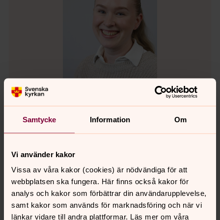
Samtycke
Information
Om
Therese Sadikovski
Biskopens sekreterare, Administration/Service,
Härnösands stift
Vi använder kakor
Direkt:
0611-254 41
Vissa av våra kakor (cookies) är nödvändiga för att
therese.sadikovski@svenskakyrkan.se
E-post:
webbplatsen ska fungera. Här finns också kakor för
analys och kakor som förbättrar din användarupplevelse,
Mer om Therese Sadikovski
samt kakor som används för marknadsföring och när vi
länkar vidare till andra plattformar. Läs mer om våra
Chefssekreterare