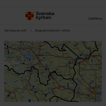
Till innehållet
Till undermeny
Sök
Meny
Härnösands stift
Skogvaktardistrikt i stiftet