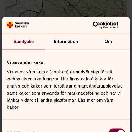
Samtycke
Information
Om
Vi använder kakor
Vissa av våra kakor (cookies) är nödvändiga för att
webbplatsen ska fungera. Här finns också kakor för
analys och kakor som förbättrar din användarupplevelse,
samt kakor som används för marknadsföring och när vi
länkar vidare till andra plattformar. Läs mer om våra
kakor.
Egendomsförvaltningen
Förutom skog ingår även annan mark och fonder i de
tillgångar som Härnösands stift förvaltar samlat under
Samtyckesval