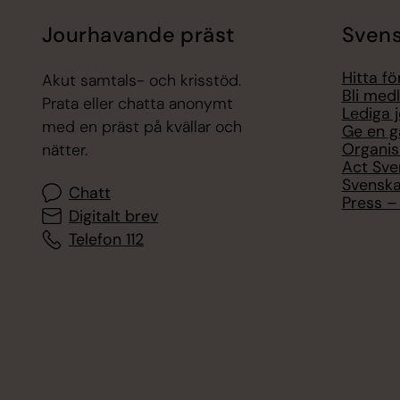
Jourhavande präst
Svens
Hitta f
Akut samtals- och krisstöd.
Bli med
Prata eller chatta anonymt
Lediga 
med en präst på kvällar och
Ge en g
Organis
nätter.
Act Sve
Svenska
Chatt
Press – 
Digitalt brev
Telefon 112