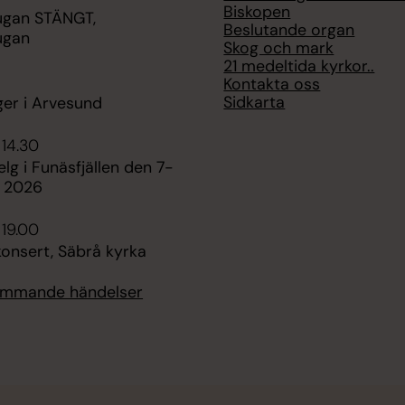
Biskopen
ugan STÄNGT,
Beslutande organ
ugan
Skog och mark
21 medeltida kyrkor..
Kontakta oss
Sidkarta
ger i Arvesund
 14.30
elg i Funäsfjällen den 7-
i 2026
 19.00
nsert, Säbrå kyrka
kommande händelser