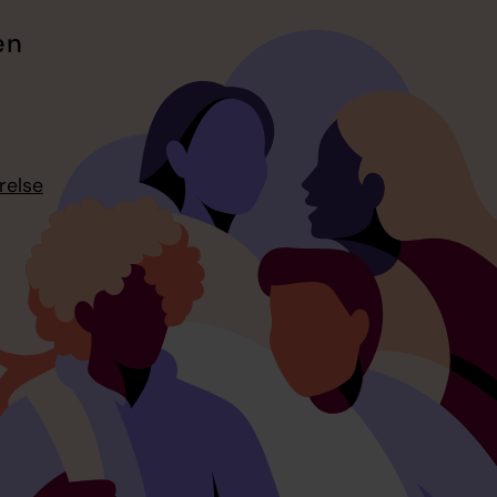
en
relse