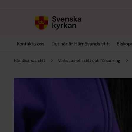
Till innehållet
Till undermeny
Kontakta oss
Det här är Härnösands stift
Biskop
Härnösands stift
Verksamhet i stift och församling