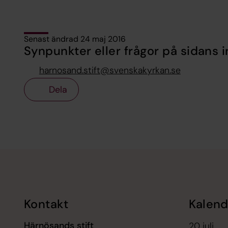
Senast ändrad 24 maj 2016
Synpunkter eller frågor på sidans i
harnosand.stift@svenskakyrkan.se
Dela
Tillbaka till toppen
Tillbaka till innehållet
Kontakt
Kalend
Härnösands stift
20 juli