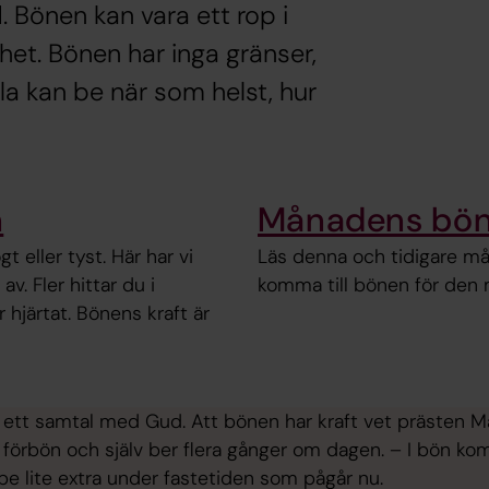
 Bönen kan vara ett rop i
mhet. Bönen har inga gränser,
lla kan be när som helst, hur
n
Månadens bö
 eller tyst. Här har vi
Läs denna och tidigare mån
v. Fler hittar du i
komma till bönen för den
 hjärtat. Bönens kraft är
 i ett samtal med Gud. Att bönen har kraft vet prästen 
förbön och själv ber flera gånger om dagen. – I bön komm
 be lite extra under fastetiden som pågår nu.