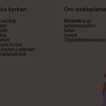
ka kyrkan
Om webbplats
örsamling
Behandling av
lem
personuppgifter
jobb
Kakor
åva
Lyssna
ation
Tillgänglighetsredogö
nska kyrkan
 kyrkan i utlandet
nationell nivå