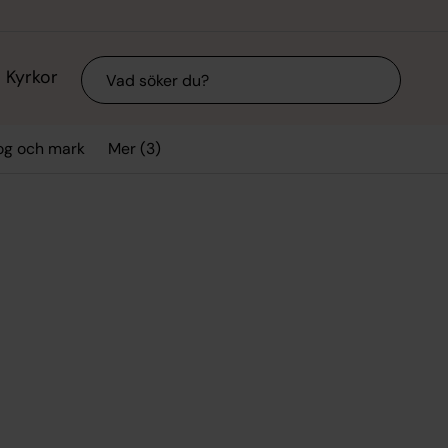
Sök
Kyrkor
Mer (3)
og och mark