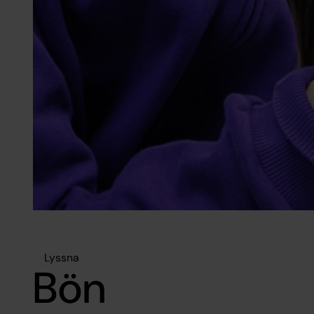
Lyssna
Bön