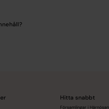
nnehåll?
er
Hitta snabbt
Församlingar i Härnösand