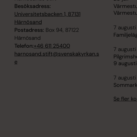
Besöksadress:
Värmest
Värmest
Universitetsbacken 1, 87131
Härnösand
7 augusti
Postadress:
Box 94, 87122
Familjelä
Härnösand
Telefon:
+46 611 25400
7 augusti
harnosand.stift@svenskakyrkan.s
Pilgrimsh
e
9 august
7 augusti
Sommarko
Se fler 