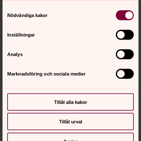
Samtyckesval
Nödvändiga kakor
Inställningar
Analys
Marknadsföring och sociala medier
Susanne Karlsson
Tillåt alla kakor
Diakoni, Härnösands stift
Direkt:
0611-254 42
Tillåt urval
susanne.karlsson4@svenskakyrkan.se
E-post:
Mer om Susanne Karlsson