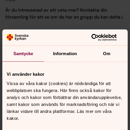
Är du intresserad av att veta mer? Kontakta din
församling för att se om de har en grupp du kan delta i.
Hitta din församling
Om du inte vet vilken församling du tillhör hittar du den
enkelt genom att söka på din adress.
Samtycke
Information
Om
Vi använder kakor
Hitta församling
Vissa av våra kakor (cookies) är nödvändiga för att
webbplatsen ska fungera. Här finns också kakor för
analys och kakor som förbättrar din användarupplevelse,
Kontaktperson
samt kakor som används för marknadsföring och när vi
länkar vidare till andra plattformar. Läs mer om våra
kakor.