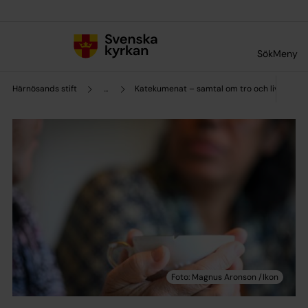
Till innehållet
Till undermeny
Sök
Meny
Härnösands stift
...
Katekumenat – samtal om tro och liv för vu