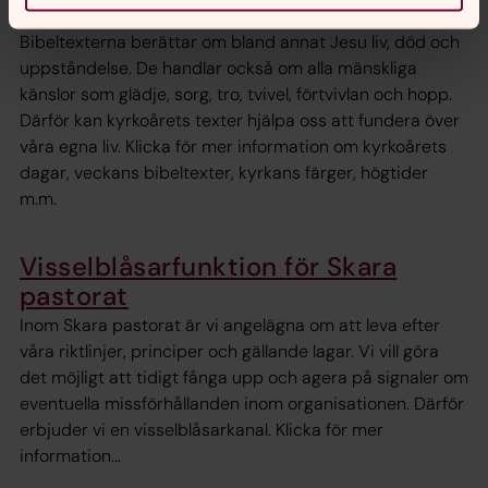
eget namn, eget tema och egna bibeltexter.
Bibeltexterna berättar om bland annat Jesu liv, död och
uppståndelse. De handlar också om alla mänskliga
känslor som glädje, sorg, tro, tvivel, förtvivlan och hopp.
Därför kan kyrkoårets texter hjälpa oss att fundera över
våra egna liv. Klicka för mer information om kyrkoårets
dagar, veckans bibeltexter, kyrkans färger, högtider
m.m.
Visselblåsarfunktion för Skara
pastorat
Inom Skara pastorat är vi angelägna om att leva efter
våra riktlinjer, principer och gällande lagar. Vi vill göra
det möjligt att tidigt fånga upp och agera på signaler om
eventuella missförhållanden inom organisationen. Därför
erbjuder vi en visselblåsarkanal. Klicka för mer
information...