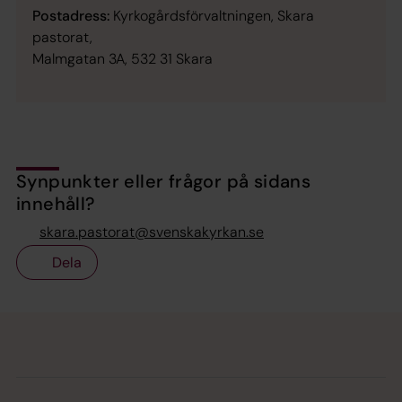
Postadress:
Kyrkogårdsförvaltningen, Skara
pastorat,
Malmgatan 3A, 532 31 Skara
Synpunkter eller frågor på sidans
innehåll?
skara.pastorat@svenskakyrkan.se
Dela
Tillbaka till toppen
Tillbaka till innehållet