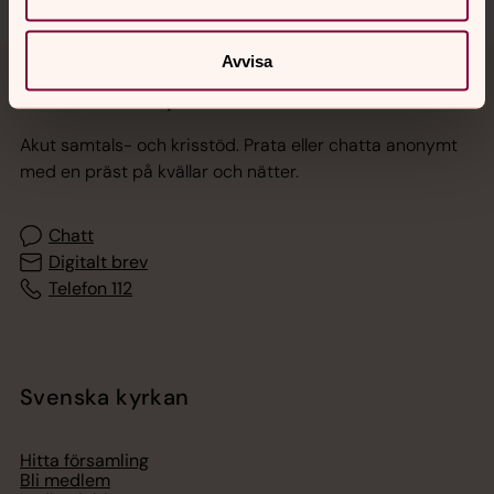
Avvisa
Jourhavande präst
Akut samtals- och krisstöd. Prata eller chatta anonymt
med en präst på kvällar och nätter.
Chatt
Digitalt brev
Telefon 112
Svenska kyrkan
Hitta församling
Bli medlem