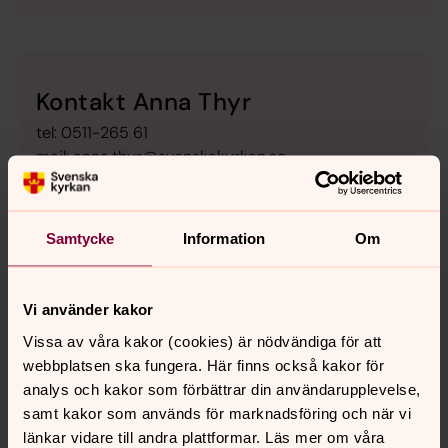
Kontakt Anna Thyr
tel: 0511-265 61
mail:
anna.thyr@svenskakyrkan.se
Samtycke
Information
Om
Senast ändrad 4 augusti 2026
Synpunkter eller frågor på sidans
Vi använder kakor
innehåll?
Vissa av våra kakor (cookies) är nödvändiga för att
skara.pastorat@svenskakyrkan.se
webbplatsen ska fungera. Här finns också kakor för
analys och kakor som förbättrar din användarupplevelse,
Dela
samt kakor som används för marknadsföring och när vi
länkar vidare till andra plattformar. Läs mer om våra