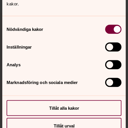
kakor.
Tillbaka till toppen
Tillbaka till innehållet
Samtyckesval
Nödvändiga kakor
Kontakt
Inställningar
Kalender
Analys
Marknadsföring och sociala medier
Hitta snabbt
Sociala kanaler
Tillåt alla kakor
Tillåt urval