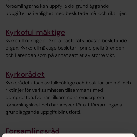
församlingarna kan uppfylla de grundläggande
uppgifterna i enlighet med beslutade mål och riktlinjer.
Kyrkofullmäktige
Kyrkofullmäktige är Skara pastorats högsta beslutande
organ. Kyrkofullmäktige beslutar i principiella ärenden
och i ärenden som på annat sätt är av större vikt.
Kyrkorådet
Kyrkorådet utses av fullmäktige och beslutar om mål och
riktlinjer för verksamheten tillsammans med
domprosten. De har tillsammans omsorg om
församlingslivet och har ansvar för att församlingens
grundläggande uppgift blir utförd.
Församlingsråd