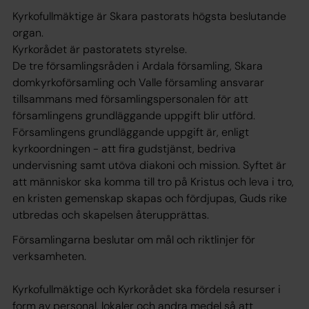
Kyrkofullmäktige är Skara pastorats högsta beslutande
organ.
Kyrkorådet är pastoratets styrelse.
De tre församlingsråden i Ardala församling, Skara
domkyrkoförsamling och Valle församling ansvarar
tillsammans med församlingspersonalen för att
församlingens grundläggande uppgift blir utförd.
Församlingens grundläggande uppgift är, enligt
kyrkoordningen -
att fira gudstjänst, bedriva
undervisning samt utöva diakoni och mission. Syftet är
att människor ska komma till tro på Kristus och leva i tro,
en kristen gemenskap skapas och fördjupas, Guds rike
utbredas och skapelsen återupprättas.
Församlingarna beslutar om mål och riktlinjer för
verksamheten.
Kyrkofullmäktige och Kyrkorådet ska fördela resurser i
form av personal, lokaler och andra medel så att