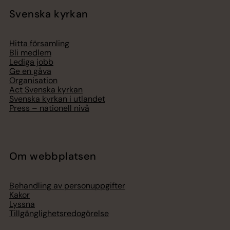
Svenska kyrkan
Hitta församling
Bli medlem
Lediga jobb
Ge en gåva
Organisation
Act Svenska kyrkan
Svenska kyrkan i utlandet
Press – nationell nivå
Om webbplatsen
Behandling av personuppgifter
Kakor
Lyssna
Tillgänglighetsredogörelse