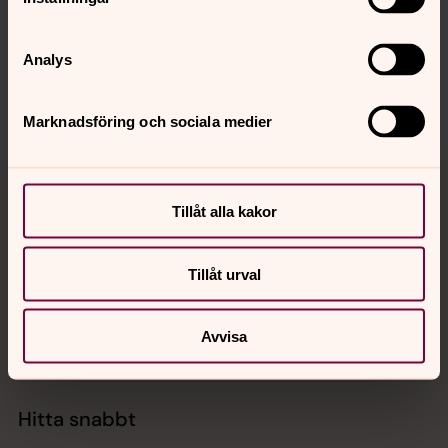
innehåll?
skara.pastorat@svenskakyrkan.se
Analys
Dela
Marknadsföring och sociala medier
Tillbaka till toppen
Tillbaka till innehållet
Tillåt alla kakor
Kontakt
Tillåt urval
Avvisa
Kalender
Hitta snabbt