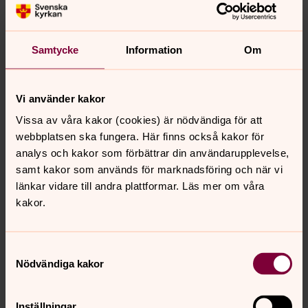
I Skara pastorat finns ett kyrkoråd för hela pastoratet
samt ett församlingsråd för varje församling.
Tillsammans arbetar de för att utveckla kyrkans
Samtycke
Information
Om
verksamhet, säkerställa lokal förankring och skapa en
levande gemenskap i hela pastoratet.
Vi använder kakor
Kyrkovalet 2025
Vissa av våra kakor (cookies) är nödvändiga för att
I kyrkovalet den 21 september 2025 valde Svenska
webbplatsen ska fungera. Här finns också kakor för
kyrkans medlemmar ledamöterna för mandatperioden
analys och kakor som förbättrar din användarupplevelse,
2026-2029 till kyrkofullmäktige i Skara pastorat,
samt kakor som används för marknadsföring och när vi
stiftsfullmäktige i Skara stift och till Kyrkomötet som är
länkar vidare till andra plattformar. Läs mer om våra
Svenska kyrkans högsta beslutande organ.
kakor.
Klicka här
för att se resultatet av kyrkovalet...
Samtyckesval
Nödvändiga kakor
Senast ändrad 9 mars 2026
Synpunkter eller frågor på sidans
Inställningar