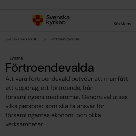
Till innehållet
Till undermeny
Sök
Meny
Svenska kyrkan Skara pastorat
Förtroendevalda
Lyssna
Förtroendevalda
Att vara förtroendevald betyder att man fått
ett uppdrag, ett förtroende, från
församlingens medlemmar. Genom val utses
vilka personer som ska ta ansvar för
församlingarnas ekonomi och olika
verksamheter.